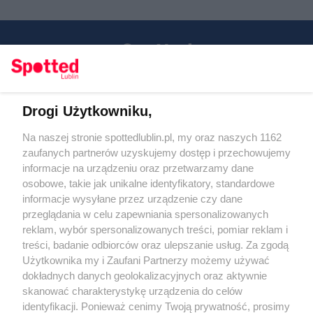
Drogi Użytkowniku,
Kontakt
Na naszej stronie spottedlublin.pl, my oraz naszych 1162
Regulamin
Polityka prywatności
zaufanych partnerów uzyskujemy dostęp i przechowujemy
RODO
informacje na urządzeniu oraz przetwarzamy dane
Warunki korzystania z treści
osobowe, takie jak unikalne identyfikatory, standardowe
informacje wysyłane przez urządzenie czy dane
KATEGORIE
przeglądania w celu zapewniania spersonalizowanych
reklam, wybór spersonalizowanych treści, pomiar reklam i
OGŁOSZENIA
treści, badanie odbiorców oraz ulepszanie usług. Za zgodą
Użytkownika my i Zaufani Partnerzy możemy używać
dokładnych danych geolokalizacyjnych oraz aktywnie
WYDARZENIA
skanować charakterystykę urządzenia do celów
identyfikacji. Ponieważ cenimy Twoją prywatność, prosimy
NA SKRÓTY