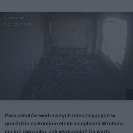
Para sokołów wędrownych mieszkających w
gnieździe na kominie elektrociepłowni Wrotków
ma już dwa jajka. Jak wyglądają? Co warto