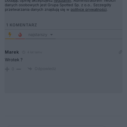
Dodając opinię akceptujesz
regulamin
. Administratorem Twoich
danych osobowych jest Grupa Spotted Sp. z o.o.. Szczegóły
przetwarzania danych znajdują się w
polityce prywatności
.
1
KOMENTARZ
najstarszy
Marek
4 lat temu
Wrotek ?
Odpowiedz
0