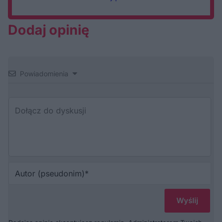
Dodaj opinię
Powiadomienia
Au
(p