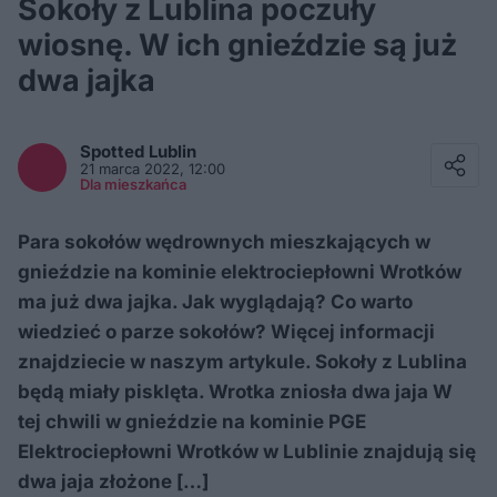
Sokoły z Lublina poczuły
wiosnę. W ich gnieździe są już
dwa jajka
Facebook
Twitter / X
Spotted
Lublin
E-mail
21 marca 2022, 12:00
Messenger
Dla mieszkańca
Whatsapp
Kopiuj link
Para sokołów wędrownych mieszkających w
gnieździe na kominie elektrociepłowni Wrotków
ma już dwa jajka. Jak wyglądają? Co warto
wiedzieć o parze sokołów? Więcej informacji
znajdziecie w naszym artykule. Sokoły z Lublina
będą miały pisklęta. Wrotka zniosła dwa jaja W
tej chwili w gnieździe na kominie PGE
Elektrociepłowni Wrotków w Lublinie znajdują się
dwa jaja złożone […]