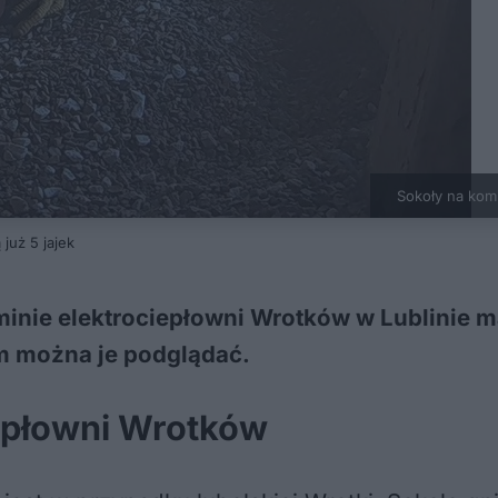
Sokoły na komi
już 5 jajek
nie elektrociepłowni Wrotków w Lublinie maj
m można je podglądać.
iepłowni Wrotków