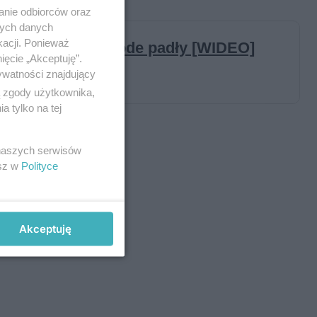
anie odbiorców oraz
nych danych
kacji. Ponieważ
ięcie „Akceptuję”.
ywatności znajdujący
ą zgody użytkownika,
 tylko na tej
 naszych serwisów
esz w
Polityce
Akceptuję