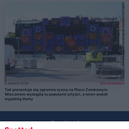
8 sierpnia 2026
Dla mieszkańca
Tak prezentuje się ogromna scena na Placu Zamkowym.
Wieczorem wystąpią tu popularni artyści, a teren wokół
wypełnią tłumy