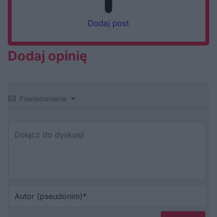
Dodaj post
Dodaj opinię
Powiadomienia
Au
(p