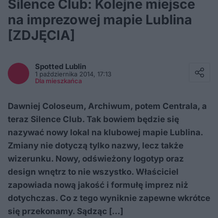
Silence Club: Kolejne miejsce
na imprezowej mapie Lublina
[ZDJĘCIA]
Facebook
Twitter / X
Spotted
Lublin
E-mail
1 października 2014, 17:13
Messenger
Dla mieszkańca
Whatsapp
Kopiuj link
Dawniej Coloseum, Archiwum, potem Centrala, a
teraz Silence Club. Tak bowiem będzie się
nazywać nowy lokal na klubowej mapie Lublina.
Zmiany nie dotyczą tylko nazwy, lecz także
wizerunku. Nowy, odświeżony logotyp oraz
design wnętrz to nie wszystko. Właściciel
zapowiada nową jakość i formułę imprez niż
dotychczas. Co z tego wyniknie zapewne wkrótce
się przekonamy. Sądząc […]