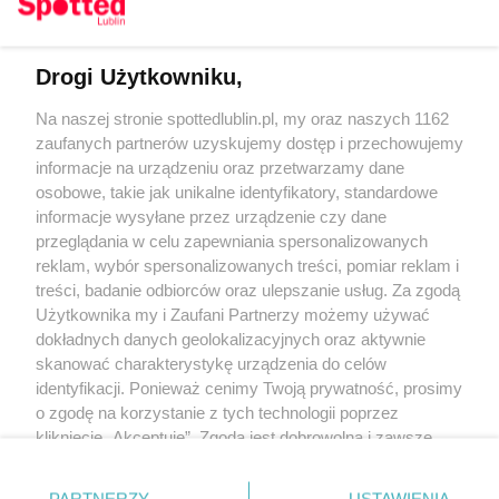
Drogi Użytkowniku,
Kontakt
Na naszej stronie spottedlublin.pl, my oraz naszych 1162
Regulamin
Polityka prywatności
zaufanych partnerów uzyskujemy dostęp i przechowujemy
RODO
informacje na urządzeniu oraz przetwarzamy dane
Warunki korzystania z treści
osobowe, takie jak unikalne identyfikatory, standardowe
informacje wysyłane przez urządzenie czy dane
KATEGORIE
przeglądania w celu zapewniania spersonalizowanych
reklam, wybór spersonalizowanych treści, pomiar reklam i
OGŁOSZENIA
treści, badanie odbiorców oraz ulepszanie usług. Za zgodą
Użytkownika my i Zaufani Partnerzy możemy używać
dokładnych danych geolokalizacyjnych oraz aktywnie
WYDARZENIA
skanować charakterystykę urządzenia do celów
identyfikacji. Ponieważ cenimy Twoją prywatność, prosimy
NA SKRÓTY
o zgodę na korzystanie z tych technologii poprzez
kliknięcie „Akceptuję”. Zgoda jest dobrowolna i zawsze
możesz ją zmienić/wycofać klikając przycisk ustawień
prywatności znajdujący się w lewym dolnym rogu strony
PARTNERZY
USTAWIENIA