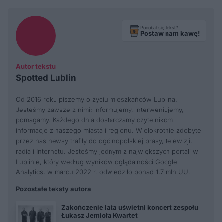
Podobał się tekst?
Postaw nam kawę!
Autor tekstu
Spotted Lublin
Od 2016 roku piszemy o życiu mieszkańców Lublina.
Jesteśmy zawsze z nimi: informujemy, interweniujemy,
pomagamy. Każdego dnia dostarczamy czytelnikom
informacje z naszego miasta i regionu. Wielokrotnie zdobyte
przez nas newsy trafiły do ogólnopolskiej prasy, telewizji,
radia i Internetu. Jesteśmy jednym z największych portali w
Lublinie, który według wyników oglądalności Google
Analytics, w marcu 2022 r. odwiedziło ponad 1,7 mln UU.
Pozostałe teksty autora
Zakończenie lata uświetni koncert zespołu
Łukasz Jemioła Kwartet