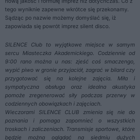
nową jakość i formułę imprez niż dotychczas. Co z
tego wyniknie zapewne wkrótce się przekonamy.
Sądząc po nazwie możemy domyślać się, iż
zapowiada się powrót imprez silent disco.
SILENCE Club to wyjątkowe miejsce w samym
sercu Miasteczka Akademickiego. Codziennie od
9:00 rano można u nas: zjeść coś smaczengo,
wypić piwo w gronie przyjaciół, zagrać w bilard czy
przygotować się na kolejne zajęcia. Miła i
sympatyczna obsługa oraz idealna akustyka
pomoże zregenerować siły podczas przerwy w
codziennych obowiązkach i zajęciach.
Wieczorami SILENCE CLUB zmienia się nie do
pozna
nia i pomaga zapomnieć o wszystkich
troskach i zaliczeniach. Transmisje sportowe, które
będzie można oglądać na siedmiu dużych