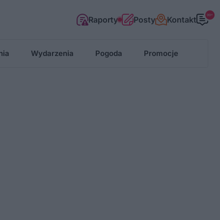
99+
Raporty
Posty
Kontakt
nia
Wydarzenia
Pogoda
Promocje