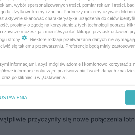
klam, wybór spersonalizowanych treści, pomiar reklam i treści, bad
 zgodą Użytkownika my i Zaufani Partnerzy możemy używać dokład
az aktywnie skanować charakterystykę urządzenia do celów identyfi
ść, prosimy o zgodę na korzystanie z tych technologii poprzez klikn
a i zawsze możesz ją zmienić/wycofać klikając przycisk ustawień pr
ją mieszkańcy Lublina
ogu strony
. Niektóre rodzaje przetwarzania danych nie wymagaj
iwić się takiemu przetwarzaniu. Preferencje będą miały zastosowania
szymi informacjami, abyś mógł świadomie i komfortowo korzystać z
i
gółowe informacje dotyczące przetwarzania Twoich danych znajdzi
s
oraz po kliknięciu w „Ustawienia”.
a już od kilku miesięcy. Letni sezon wakacyjn
USTAWIENIA
za kwiecień i maj były wyższe nawet o 25 pro
tpliwie przyczyniły się nowe połączenia lotni