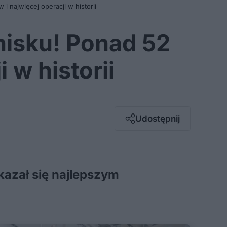
i najwięcej operacji w historii
nisku! Ponad 52
 w historii
Facebook
Twitter / X
E-mail
Udostępnij
Messenger
Whatsapp
Kopiuj link
kazał się najlepszym