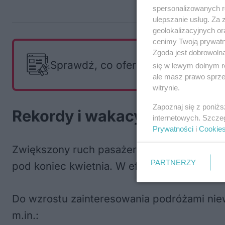
spersonalizowanych re
ulepszanie usług. Za
geolokalizacyjnych or
cenimy Twoją prywatno
Zgoda jest dobrowoln
Sprawdź, co oferują i czego szuka
się w lewym dolnym r
ale masz prawo sprzec
witrynie.
Zapoznaj się z poniż
Rekordy i wakacyjne kierunk
internetowych. Szcze
Prywatności
i
Cookie
Zwiększony ruch pasażerski na lotnisku trw
PARTNERZY
pod koniec kwietnia. W efekcie
statystyki 
Do wzrostu zainteresowania podróżami niewą
m.in.: