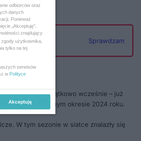
anie odbiorców oraz
nych danych
kacji. Ponieważ
ięcie „Akceptuję”.
ywatności znajdujący
Sprawdzam
ą zgody użytkownika,
 tylko na tej
 naszych serwisów
esz w
Polityce
y rozpoczął się wyjątkowo wcześnie – już
Akceptuję
c.
niż w analogicznym okresie 2024 roku.
cze. W tym sezonie w siatce znalazły się