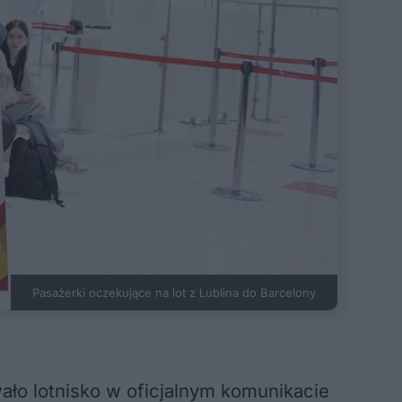
Pasażerki oczekujące na lot z Lublina do Barcelony
ło lotnisko w oficjalnym komunikacie