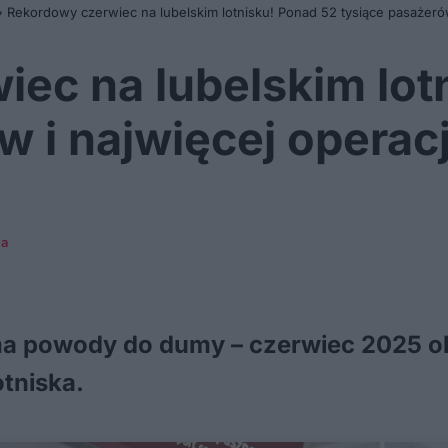
»
Rekordowy czerwiec na lubelskim lotnisku! Ponad 52 tysiące pasażerów 
ec na lubelskim lot
 i najwięcej operacji
ca
 ma powody do dumy – czerwiec 2025 o
otniska.