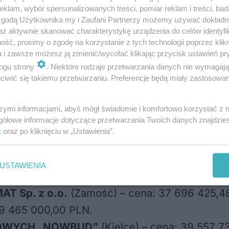
ją mieszkańcy Lublina
klam, wybór spersonalizowanych treści, pomiar reklam i treści, bad
 zgodą Użytkownika my i Zaufani Partnerzy możemy używać dokład
az aktywnie skanować charakterystykę urządzenia do celów identyfi
ść, prosimy o zgodę na korzystanie z tych technologii poprzez klikn
a i zawsze możesz ją zmienić/wycofać klikając przycisk ustawień pr
m, które złożyły oferty w przetargu na budowę
ogu strony
. Niektóre rodzaje przetwarzania danych nie wymagaj
iwić się takiemu przetwarzaniu. Preferencje będą miały zastosowania
łopolski) – cena: 32 308 328,69 PLN.
szymi informacjami, abyś mógł świadomie i komfortowo korzystać z
gółowe informacje dotyczące przetwarzania Twoich danych znajdzi
OWIEDZIALNOŚCIĄ
(Lublin) – cena: 32 562 11
s
oraz po kliknięciu w „Ustawienia”.
NICZONĄ ODPOWIEDZIALNOŚCIĄ
(Radom) – 
POWIEDZIALNOŚCIĄ
(Rzeszów) – cena: 35 86
USTAWIENIA
 186,79 PLN.
T Sp. z o.o.
(Zamość) – cena: 37 696 425,4
39 465 000,00 PLN.
OWYCH „NOWBUD”
(Kielce) – cena: 39 557 7