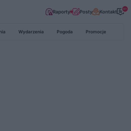
99+
Raporty
Posty
Kontakt
nia
Wydarzenia
Pogoda
Promocje