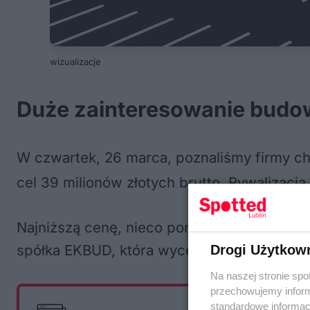
wizualizacje
Duże zainteresowanie budo
W czwartek, 26 marca, poznaliśmy firmy c
cel 39 milionów złotych brutto
. Rywalizacj
Najniższą cenę, nieco ponad 32,3 mln zł, z
spółka EKBUD, która wyceniła prace na 32,5
Drogi Użytkow
Na naszej stronie spo
przechowujemy informa
standardowe informac