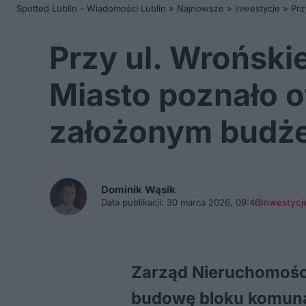
Spotted Lublin - Wiadomości Lublin
»
Najnowsze
»
Inwestycje
»
Prz
Przy ul. Wroński
Miasto poznało o
założonym budże
Dominik
Wąsik
Data publikacji:
30 marca 2026, 09:46
Inwestycj
Zarząd Nieruchomości
budowę bloku komunaln