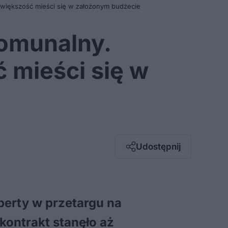
, większość mieści się w założonym budżecie
komunalny.
ć mieści się w
Facebook
Twitter / X
E-mail
Udostępnij
Messenger
Whatsapp
Kopiuj link
perty w przetargu na
kontrakt stanęło aż