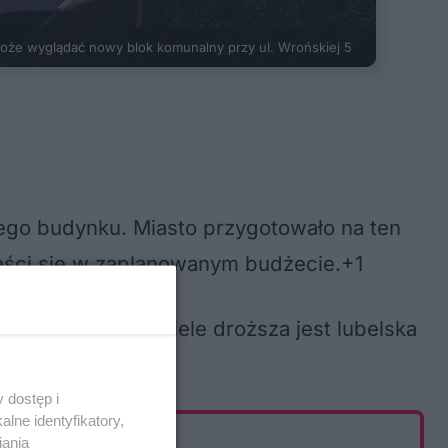
oże wyglądać nowy blok komunalny przy ul. Wrońskiej 5
nego budynku
. Miasto przygotowało na ten
mieści się w zaplanowanym budżecie.+1
opolskiego. Niewiele droższa jest lubelska
 mln zł.
 dostęp i
lne identyfikatory,
iania