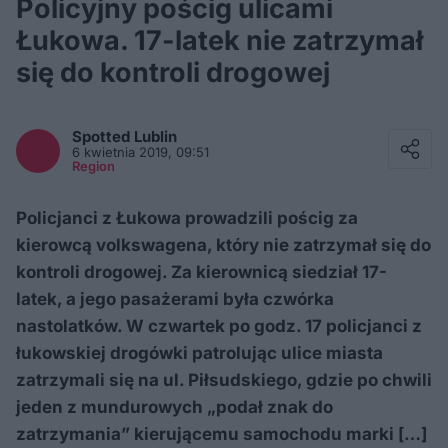
Policyjny pościg ulicami
Łukowa. 17-latek nie zatrzymał
się do kontroli drogowej
Facebook
Twitter / X
Spotted
Lublin
E-mail
6 kwietnia 2019, 09:51
Messenger
Region
Whatsapp
Kopiuj link
Policjanci z Łukowa prowadzili pościg za
kierowcą volkswagena, który nie zatrzymał się do
kontroli drogowej. Za kierownicą siedział 17-
latek, a jego pasażerami była czwórka
nastolatków. W czwartek po godz. 17 policjanci z
łukowskiej drogówki patrolując ulice miasta
zatrzymali się na ul. Piłsudskiego, gdzie po chwili
jeden z mundurowych „podał znak do
zatrzymania” kierującemu samochodu marki […]