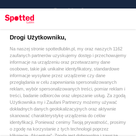
Drogi Użytkowniku,
Kontakt
Na naszej stronie spottedlublin.pl, my oraz naszych 1162
Regulamin
Polityka prywatności
zaufanych partnerów uzyskujemy dostęp i przechowujemy
RODO
informacje na urządzeniu oraz przetwarzamy dane
Warunki korzystania z treści
osobowe, takie jak unikalne identyfikatory, standardowe
informacje wysyłane przez urządzenie czy dane
KATEGORIE
przeglądania w celu zapewniania spersonalizowanych
reklam, wybór spersonalizowanych treści, pomiar reklam i
OGŁOSZENIA
treści, badanie odbiorców oraz ulepszanie usług. Za zgodą
Użytkownika my i Zaufani Partnerzy możemy używać
WYDARZENIA
dokładnych danych geolokalizacyjnych oraz aktywnie
skanować charakterystykę urządzenia do celów
identyfikacji. Ponieważ cenimy Twoją prywatność, prosimy
NA SKRÓTY
o zgodę na korzystanie z tych technologii poprzez
kliknięcie „Akceptuję”. Zgoda jest dobrowolna i zawsze