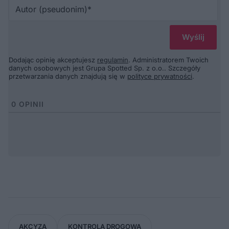
Au
(p
Dodając opinię akceptujesz
regulamin
. Administratorem Twoich
danych osobowych jest Grupa Spotted Sp. z o.o.. Szczegóły
przetwarzania danych znajdują się w
polityce prywatności
.
0
OPINII
AKCYZA
KONTROLA DROGOWA