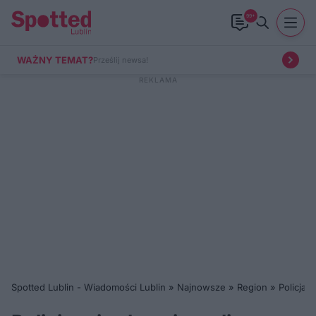
99+
WAŻNY TEMAT?
Prześlij newsa!
Spotted Lublin - Wiadomości Lublin
»
Najnowsze
»
Region
»
Policjan