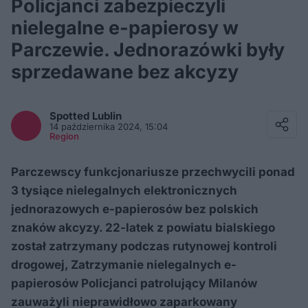
Policjanci zabezpieczyli
nielegalne e-papierosy w
Parczewie. Jednorazówki były
sprzedawane bez akcyzy
Facebook
Twitter / X
Spotted
Lublin
E-mail
14 października 2024, 15:04
Messenger
Region
Whatsapp
Kopiuj link
Parczewscy funkcjonariusze przechwycili ponad
3 tysiące nielegalnych elektronicznych
jednorazowych e-papierosów bez polskich
znaków akcyzy. 22-latek z powiatu bialskiego
został zatrzymany podczas rutynowej kontroli
drogowej, Zatrzymanie nielegalnych e-
papierosów Policjanci patrolujący Milanów
zauważyli nieprawidłowo zaparkowany