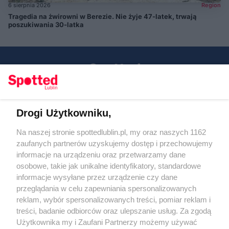
6 sierpnia 2026
Region
Tragedia na żwirowni w Berezie. Nie żyje 47-latek, trwają
poszukiwania 30-latka
Drogi Użytkowniku,
Kontakt
Na naszej stronie spottedlublin.pl, my oraz naszych 1162
Regulamin
Polityka prywatności
zaufanych partnerów uzyskujemy dostęp i przechowujemy
RODO
informacje na urządzeniu oraz przetwarzamy dane
Warunki korzystania z treści
osobowe, takie jak unikalne identyfikatory, standardowe
informacje wysyłane przez urządzenie czy dane
KATEGORIE
przeglądania w celu zapewniania spersonalizowanych
reklam, wybór spersonalizowanych treści, pomiar reklam i
OGŁOSZENIA
treści, badanie odbiorców oraz ulepszanie usług. Za zgodą
Użytkownika my i Zaufani Partnerzy możemy używać