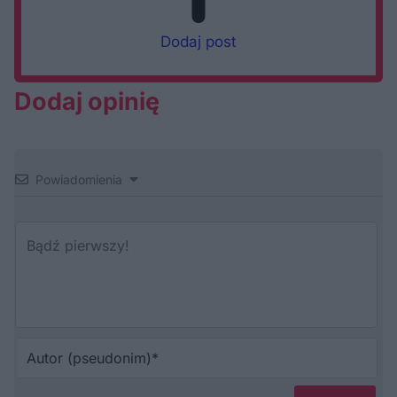
Dodaj post
Dodaj opinię
Powiadomienia
Au
(p