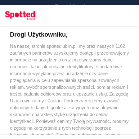
Drogi Użytkowniku,
Kontakt
Na naszej stronie spottedlublin.pl, my oraz naszych 1162
Regulamin
Polityka prywatności
zaufanych partnerów uzyskujemy dostęp i przechowujemy
RODO
informacje na urządzeniu oraz przetwarzamy dane
Warunki korzystania z treści
osobowe, takie jak unikalne identyfikatory, standardowe
informacje wysyłane przez urządzenie czy dane
KATEGORIE
przeglądania w celu zapewniania spersonalizowanych
reklam, wybór spersonalizowanych treści, pomiar reklam i
OGŁOSZENIA
treści, badanie odbiorców oraz ulepszanie usług. Za zgodą
Użytkownika my i Zaufani Partnerzy możemy używać
dokładnych danych geolokalizacyjnych oraz aktywnie
WYDARZENIA
skanować charakterystykę urządzenia do celów
identyfikacji. Ponieważ cenimy Twoją prywatność, prosimy
NA SKRÓTY
o zgodę na korzystanie z tych technologii poprzez
kliknięcie „Akceptuję”. Zgoda jest dobrowolna i zawsze