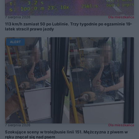
7 sierpnia 2026
Dla mieszkańca
113 km/h zamiast 50 po Lublinie. Trzy tygodnie po egzaminie 19-
latek stracił prawo jazdy
ALERT
7 sierpnia 2026
Dla mieszkańca
Szokujące sceny w trolejbusie linii 151. Mężczyzna z piwem w
ręku znęcał się nad psem