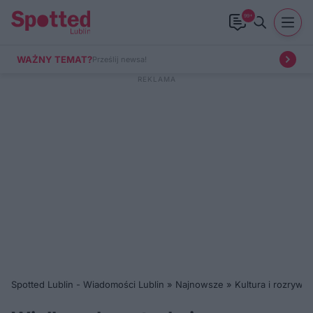
99+
WAŻNY TEMAT?
Prześlij newsa!
Spotted Lublin - Wiadomości Lublin
»
Najnowsze
»
Kultura i rozrywka