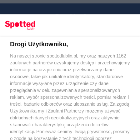
Drogi Użytkowniku,
Kontakt
Na naszej stronie spottedlublin.pl, my oraz naszych 1162
Regulamin
Polityka prywatności
zaufanych partnerów uzyskujemy dostęp i przechowujemy
RODO
informacje na urządzeniu oraz przetwarzamy dane
Warunki korzystania z treści
osobowe, takie jak unikalne identyfikatory, standardowe
informacje wysyłane przez urządzenie czy dane
KATEGORIE
przeglądania w celu zapewniania spersonalizowanych
reklam, wybór spersonalizowanych treści, pomiar reklam i
OGŁOSZENIA
treści, badanie odbiorców oraz ulepszanie usług. Za zgodą
Użytkownika my i Zaufani Partnerzy możemy używać
WYDARZENIA
dokładnych danych geolokalizacyjnych oraz aktywnie
skanować charakterystykę urządzenia do celów
identyfikacji. Ponieważ cenimy Twoją prywatność, prosimy
NA SKRÓTY
o zgodę na korzystanie z tych technologii poprzez