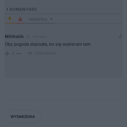
1
KOMENTARZ
najstarszy
Miliholik
1 rok temu
Oby pogoda dopisała, bo się wybieram tam
Odpowiedz
0
WYDARZENIA