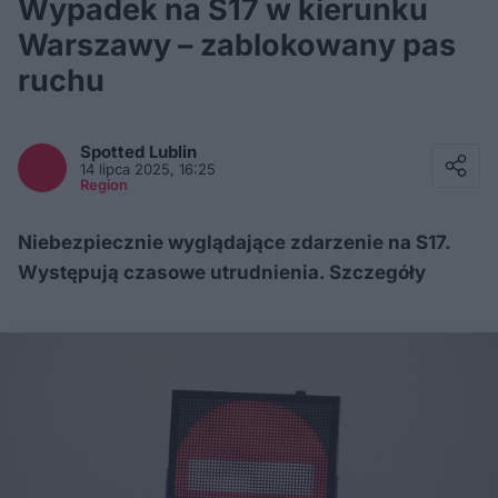
Wypadek na S17 w kierunku
Warszawy – zablokowany pas
ruchu
Facebook
Twitter / X
Spotted
Lublin
E-mail
14 lipca 2025, 16:25
Messenger
Region
Whatsapp
Kopiuj link
Niebezpiecznie wyglądające zdarzenie na S17.
Występują czasowe utrudnienia. Szczegóły