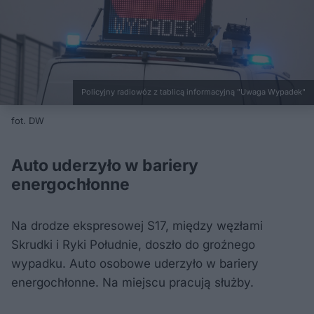
Policyjny radiowóz z tablicą informacyjną "Uwaga Wypadek"
fot. DW
Auto uderzyło w bariery
energochłonne
Na drodze ekspresowej S17, między węzłami
Skrudki i Ryki Południe, doszło do groźnego
wypadku. Auto osobowe uderzyło w bariery
energochłonne. Na miejscu pracują służby.