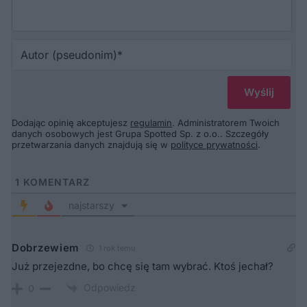
Au
(p
Dodając opinię akceptujesz
regulamin
. Administratorem Twoich
danych osobowych jest Grupa Spotted Sp. z o.o.. Szczegóły
przetwarzania danych znajdują się w
polityce prywatności
.
1
KOMENTARZ
najstarszy
Dobrzewiem
1 rok temu
Już przejezdne, bo chcę się tam wybrać. Ktoś jechał?
Odpowiedz
0