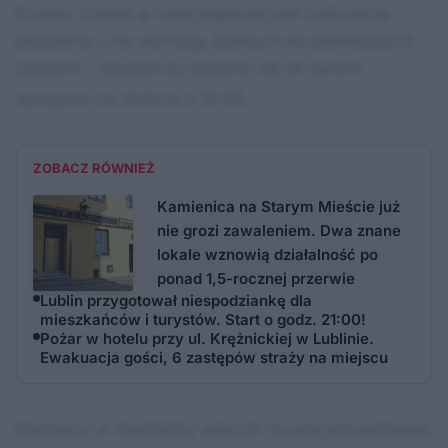
Eventy
. Udział w całej imprezie jest całkowicie
bezpłatny i nie wymaga żadnych wcześniejszych
zapisów – wystarczy pojawić się ze swoim
sprzętem na zbiórce o 18:45
.
ZOBACZ RÓWNIEŻ
Kamienica na Starym Mieście już
nie grozi zawaleniem. Dwa znane
lokale wznowią działalność po
ponad 1,5-rocznej przerwie
Lublin przygotował niespodziankę dla
mieszkańców i turystów. Start o godz. 21:00!
Pożar w hotelu przy ul. Krężnickiej w Lublinie.
Ewakuacja gości, 6 zastępów straży na miejscu
Kierowcy w niedzielny wieczór muszą przygotować