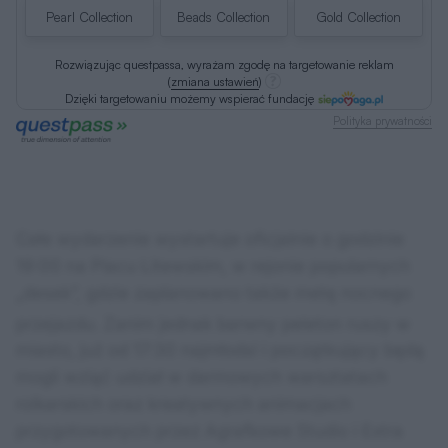
Pearl Collection
Beads Collection
Gold Collection
Rozwiązując questpassa, wyrażam zgodę na targetowanie reklam
(
zmiana ustawień
)
Dzięki targetowaniu możemy wspierać fundację
Polityka prywatności
Całe wydarzenie wystartuje oficjalnie o godzinie
19:00 na Placu Litewskim, w rejonie popularnych
„desek”, gdzie zaplanowano także metę nocnego
przejazdu
. Zanim jednak barwny peleton ruszy w
miasto, już od 17:30 najmłodsi i początkujący będą
mogli wziąć udział w darmowych warsztatach
rolkarskich oraz kreatywnych animacjach
przygotowanych przez Agrafkowe Studio i Extra