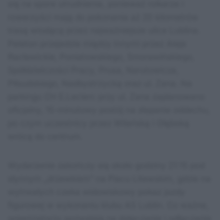
się na spore utrudnienia, ponieważ rolkarze i
rowerzyści mają do pokonania aż 20 kilometrów
trasą wiodącą przez najważniejsze ulice Lublina.
Peleton przejedzie między innymi przez Aleje
Racławickie, Poniatowskiego, Smorawińskiego,
Spółdzielczości Pracy, Prusa, Narutowicza,
Piłsudskiego, Nadbystrzycką oraz ul. Zana. Na
parkingu CH E.Leclerc przy ul. Zana zaplanowano
oficjalny, 15-minutowy postój na złapanie oddechu,
po czym uczestnicy przez Wileńską i Głęboką
wrócą do centrum.
Wydarzenie zakończy się około godziny 21:15 pod
słynnym „drzewkiem” na Placu Litewskim, gdzie na
wytrwałych czeka widowiskowy pokaz jazdy
figurowej w wykonaniu klubu AS Lublin. Co ważne,
organizatorzy pozwalają na dołączanie i odłączanie