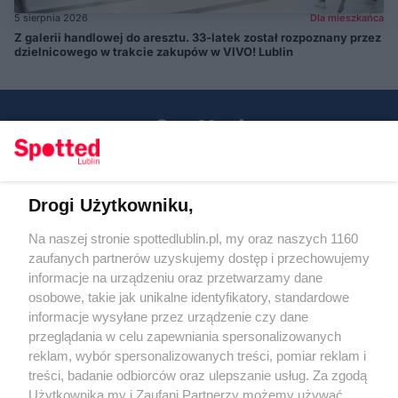
5 sierpnia 2026
Dla mieszkańca
Z galerii handlowej do aresztu. 33-latek został rozpoznany przez
dzielnicowego w trakcie zakupów w VIVO! Lublin
Drogi Użytkowniku,
Kontakt
Na naszej stronie spottedlublin.pl, my oraz naszych 1160
Regulamin
Polityka prywatności
zaufanych partnerów uzyskujemy dostęp i przechowujemy
RODO
informacje na urządzeniu oraz przetwarzamy dane
Warunki korzystania z treści
osobowe, takie jak unikalne identyfikatory, standardowe
informacje wysyłane przez urządzenie czy dane
KATEGORIE
przeglądania w celu zapewniania spersonalizowanych
reklam, wybór spersonalizowanych treści, pomiar reklam i
OGŁOSZENIA
treści, badanie odbiorców oraz ulepszanie usług. Za zgodą
Użytkownika my i Zaufani Partnerzy możemy używać