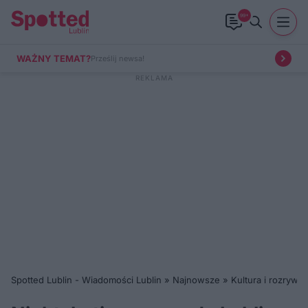
99+
WAŻNY TEMAT?
Prześlij newsa!
Spotted Lublin - Wiadomości Lublin
»
Najnowsze
»
Kultura i rozrywka