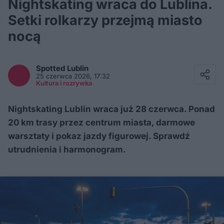
Nightskating wraca do Lublina.
Setki rolkarzy przejmą miasto
nocą
Facebook
Twitter / X
Spotted
Lublin
E-mail
25 czerwca 2026, 17:32
Messenger
Kultura i rozrywka
Whatsapp
Kopiuj link
Nightskating Lublin wraca już 28 czerwca. Ponad
20 km trasy przez centrum miasta, darmowe
warsztaty i pokaz jazdy figurowej. Sprawdź
utrudnienia i harmonogram.