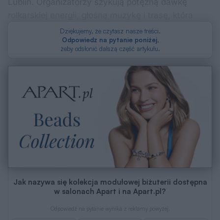
Lublin. Organizatorzy szykują potężną dawkę
rolkarskiej energii, głośną muzykę i trasę, która
porządnie przetestuje kondycję uczestników.
Dziękujemy, że czytasz nasze treści.
Odpowiedz na pytanie poniżej
,
żeby odsłonić dalszą część artykułu.
Jak nazywa się kolekcja modułowej biżuterii dostępna
w salonach Apart i na Apart.pl?
Odpowiedź na pytanie wynika z reklamy powyżej.