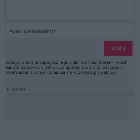
Au
(p
Dodając opinię akceptujesz
regulamin
. Administratorem Twoich
danych osobowych jest Grupa Spotted Sp. z o.o.. Szczegóły
przetwarzania danych znajdują się w
polityce prywatności
.
0
OPINII