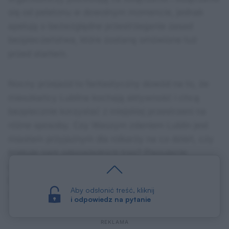
się od peletonu w dowolnym momencie, jednak
apelują o bezwzględne przestrzeganie zasad
bezpieczeństwa, które zostaną omówione tuż
przed startem.
Nocny przejazd to fantastyczny dowód na to, że
mieszkańcy Lublina kochają aktywność i chcą
bezpiecznie korzystać z miejskiej przestrzeni na
różne sposoby. Czy Waszym zdaniem Lublin jest
miastem przyjaznym dla rolkarzy na co dzień, czy
brakuje nam odpowiednich tras? Planujecie
dołączyć do niedzielnego peletonu, czy raczej
będziecie omijać centrum szerokim łukiem? Dajcie
Aby odsłonić treść, kliknij
znać w komentarzach!
i odpowiedz na pytanie