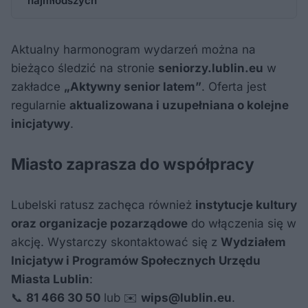
najmłodszych
Aktualny harmonogram wydarzeń można na
bieżąco śledzić na stronie
seniorzy.lublin.eu
w
zakładce
„Aktywny senior latem”
. Oferta jest
regularnie
aktualizowana i uzupełniana o kolejne
inicjatywy
.
Miasto zaprasza do współpracy
Lubelski ratusz zachęca również
instytucje kultury
oraz organizacje pozarządowe
do włączenia się w
akcję. Wystarczy skontaktować się z
Wydziałem
Inicjatyw i Programów Społecznych Urzędu
Miasta Lublin
:
📞
81 466 30 50
lub ✉️
wips@lublin.eu
.