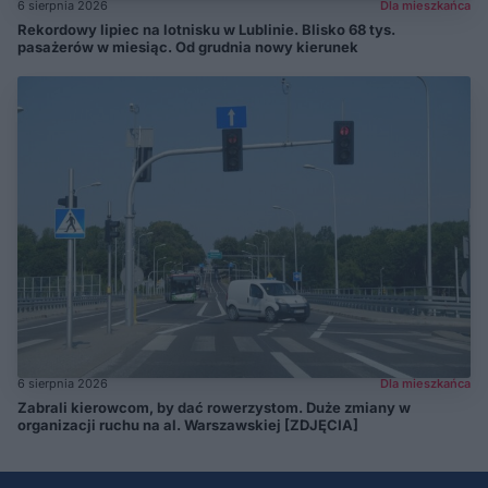
6 sierpnia 2026
Dla mieszkańca
Rekordowy lipiec na lotnisku w Lublinie. Blisko 68 tys.
pasażerów w miesiąc. Od grudnia nowy kierunek
6 sierpnia 2026
Dla mieszkańca
Zabrali kierowcom, by dać rowerzystom. Duże zmiany w
organizacji ruchu na al. Warszawskiej [ZDJĘCIA]