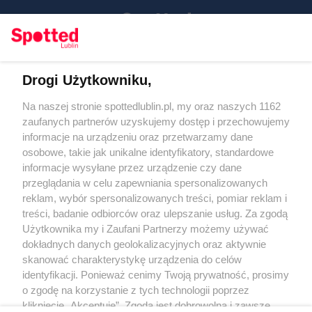
Drogi Użytkowniku,
Kontakt
Na naszej stronie spottedlublin.pl, my oraz naszych 1162
Regulamin
Polityka prywatności
zaufanych partnerów uzyskujemy dostęp i przechowujemy
RODO
informacje na urządzeniu oraz przetwarzamy dane
Warunki korzystania z treści
osobowe, takie jak unikalne identyfikatory, standardowe
informacje wysyłane przez urządzenie czy dane
KATEGORIE
przeglądania w celu zapewniania spersonalizowanych
reklam, wybór spersonalizowanych treści, pomiar reklam i
OGŁOSZENIA
treści, badanie odbiorców oraz ulepszanie usług. Za zgodą
Użytkownika my i Zaufani Partnerzy możemy używać
dokładnych danych geolokalizacyjnych oraz aktywnie
WYDARZENIA
skanować charakterystykę urządzenia do celów
identyfikacji. Ponieważ cenimy Twoją prywatność, prosimy
NA SKRÓTY
o zgodę na korzystanie z tych technologii poprzez
kliknięcie „Akceptuję”. Zgoda jest dobrowolna i zawsze