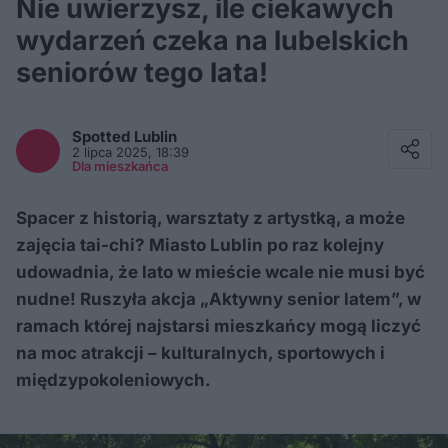
Nie uwierzysz, ile ciekawych
wydarzeń czeka na lubelskich
seniorów tego lata!
Facebook
Twitter / X
Spotted
Lublin
E-mail
2 lipca 2025, 18:39
Messenger
Dla mieszkańca
Whatsapp
Kopiuj link
Spacer z historią, warsztaty z artystką, a może
zajęcia tai-chi? Miasto Lublin po raz kolejny
udowadnia, że lato w mieście wcale nie musi być
nudne! Ruszyła akcja „Aktywny senior latem”, w
ramach której najstarsi mieszkańcy mogą liczyć
na moc atrakcji – kulturalnych, sportowych i
międzypokoleniowych.