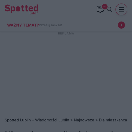
99+
WAŻNY TEMAT?
Prześlij newsa!
Spotted Lublin - Wiadomości Lublin
»
Najnowsze
»
Dla mieszkańca
»