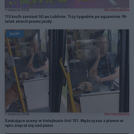
7 sierpnia 2026
Dla mieszkańca
113 km/h zamiast 50 po Lublinie. Trzy tygodnie po egzaminie 19-
latek stracił prawo jazdy
ALERT
7 sierpnia 2026
Dla mieszkańca
Szokujące sceny w trolejbusie linii 151. Mężczyzna z piwem w
ręku znęcał się nad psem