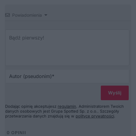
Powiadomienia
Au
(p
Dodając opinię akceptujesz
regulamin
. Administratorem Twoich
danych osobowych jest Grupa Spotted Sp. z o.o.. Szczegóły
przetwarzania danych znajdują się w
polityce prywatności
.
0
OPINII