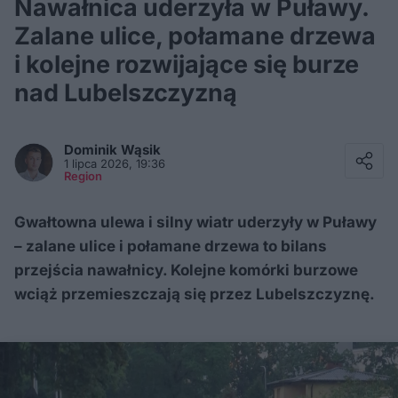
Nawałnica uderzyła w Puławy.
Zalane ulice, połamane drzewa
i kolejne rozwijające się burze
nad Lubelszczyzną
Facebook
Twitter / X
Dominik
Wąsik
E-mail
1 lipca 2026, 19:36
Messenger
Region
Whatsapp
Kopiuj link
Gwałtowna ulewa i silny wiatr uderzyły w Puławy
– zalane ulice i połamane drzewa to bilans
przejścia nawałnicy. Kolejne komórki burzowe
wciąż przemieszczają się przez Lubelszczyznę.