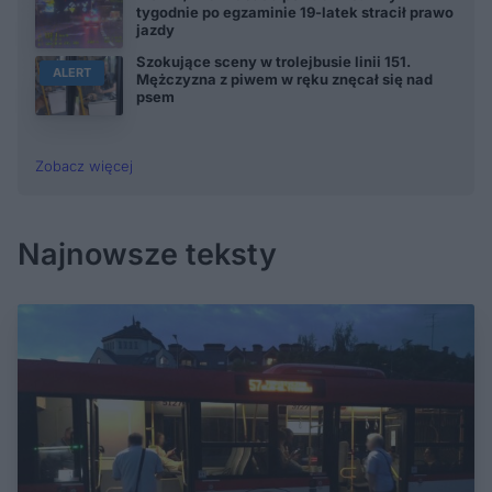
tygodnie po egzaminie 19-latek stracił prawo
jazdy
Szokujące sceny w trolejbusie linii 151.
ALERT
Mężczyzna z piwem w ręku znęcał się nad
psem
Zobacz więcej
Najnowsze teksty