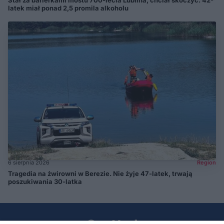
latek miał ponad 2,5 promila alkoholu
6 sierpnia 2026
Region
Tragedia na żwirowni w Berezie. Nie żyje 47-latek, trwają
poszukiwania 30-latka