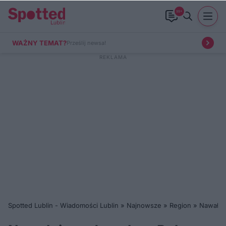
99+
WAŻNY TEMAT?
Prześlij newsa!
Spotted Lublin - Wiadomości Lublin
»
Najnowsze
»
Region
»
Nawałnic