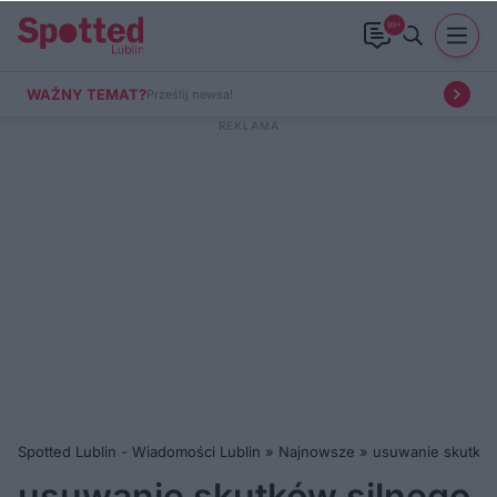
99+
WAŻNY TEMAT?
Prześlij newsa!
Spotted Lublin - Wiadomości Lublin
»
Najnowsze
»
usuwanie skutków
usuwanie skutków silnego