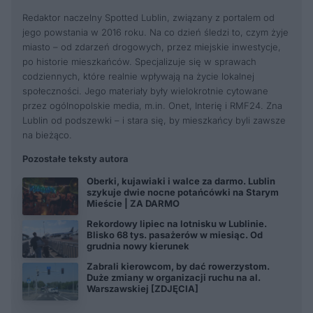
Redaktor naczelny Spotted Lublin, związany z portalem od
jego powstania w 2016 roku. Na co dzień śledzi to, czym żyje
miasto – od zdarzeń drogowych, przez miejskie inwestycje,
po historie mieszkańców. Specjalizuje się w sprawach
codziennych, które realnie wpływają na życie lokalnej
społeczności. Jego materiały były wielokrotnie cytowane
przez ogólnopolskie media, m.in. Onet, Interię i RMF24. Zna
Lublin od podszewki – i stara się, by mieszkańcy byli zawsze
na bieżąco.
Pozostałe teksty autora
Oberki, kujawiaki i walce za darmo. Lublin
szykuje dwie nocne potańcówki na Starym
Mieście | ZA DARMO
Rekordowy lipiec na lotnisku w Lublinie.
Blisko 68 tys. pasażerów w miesiąc. Od
grudnia nowy kierunek
Zabrali kierowcom, by dać rowerzystom.
Duże zmiany w organizacji ruchu na al.
Warszawskiej [ZDJĘCIA]