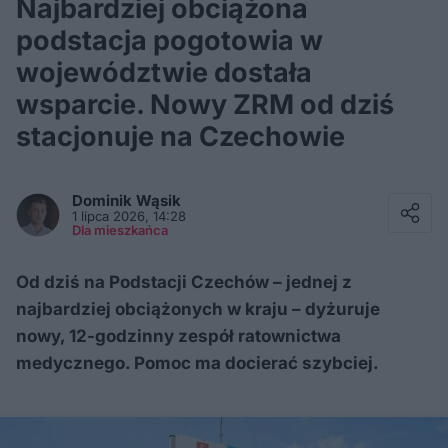
Najbardziej obciążona
podstacja pogotowia w
województwie dostała
wsparcie. Nowy ZRM od dziś
stacjonuje na Czechowie
Facebook
Twitter / X
Dominik
Wąsik
E-mail
1 lipca 2026, 14:28
Messenger
Dla mieszkańca
Whatsapp
Kopiuj link
Od dziś na Podstacji Czechów – jednej z
najbardziej obciążonych w kraju – dyżuruje
nowy, 12-godzinny zespół ratownictwa
medycznego. Pomoc ma docierać szybciej.