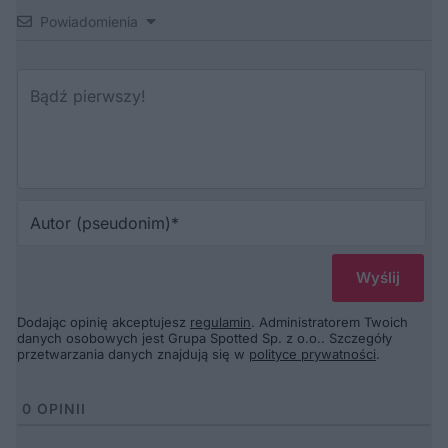
Powiadomienia
Au
(p
Dodając opinię akceptujesz
regulamin
. Administratorem Twoich
danych osobowych jest Grupa Spotted Sp. z o.o.. Szczegóły
przetwarzania danych znajdują się w
polityce prywatności
.
0
OPINII