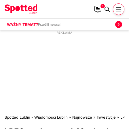
0
WAŻNY TEMAT?
Prześlij newsa!
Spotted Lublin - Wiadomości Lublin
»
Najnowsze
»
Inwestycje
»
LPEC