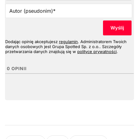
Au
(p
Dodając opinię akceptujesz
regulamin
. Administratorem Twoich
danych osobowych jest Grupa Spotted Sp. z o.o.. Szczegóły
przetwarzania danych znajdują się w
polityce prywatności
.
0
OPINII