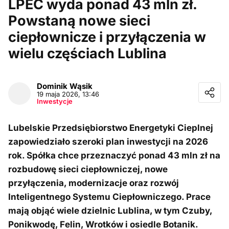
LPEC wyda ponad 43 mln zł.
Powstaną nowe sieci
ciepłownicze i przyłączenia w
wielu częściach Lublina
Facebook
Twitter / X
Dominik
Wąsik
E-mail
19 maja 2026, 13:46
Messenger
Inwestycje
Whatsapp
Kopiuj link
Lubelskie Przedsiębiorstwo Energetyki Cieplnej
zapowiedziało szeroki plan inwestycji na 2026
rok. Spółka chce przeznaczyć ponad 43 mln zł na
rozbudowę sieci ciepłowniczej, nowe
przyłączenia, modernizacje oraz rozwój
Inteligentnego Systemu Ciepłowniczego. Prace
mają objąć wiele dzielnic Lublina, w tym Czuby,
Ponikwodę, Felin, Wrotków i osiedle Botanik.