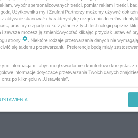
klam, wybór spersonalizowanych treści, pomiar reklam i treści, bad
 zgodą Użytkownika my i Zaufani Partnerzy możemy używać dokład
az aktywnie skanować charakterystykę urządzenia do celów identyfi
ść, prosimy o zgodę na korzystanie z tych technologii poprzez klikn
a i zawsze możesz ją zmienić/wycofać klikając przycisk ustawień pr
ogu strony
. Niektóre rodzaje przetwarzania danych nie wymagaj
iwić się takiemu przetwarzaniu. Preferencje będą miały zastosowania
szymi informacjami, abyś mógł świadomie i komfortowo korzystać z
gółowe informacje dotyczące przetwarzania Twoich danych znajdzi
s
oraz po kliknięciu w „Ustawienia”.
Najnowsze posty
USTAWIENIA