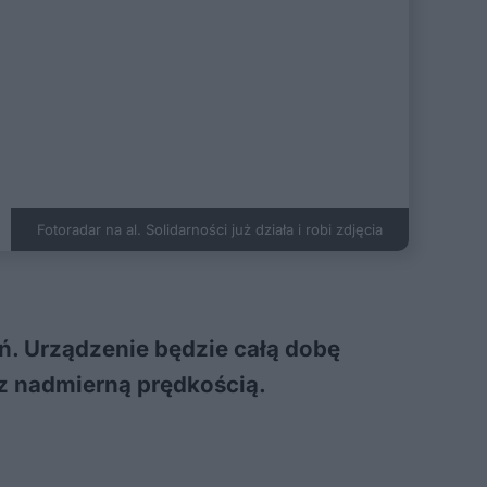
Fotoradar na al. Solidarności już działa i robi zdjęcia
eń. Urządzenie będzie całą dobę
 z nadmierną prędkością.