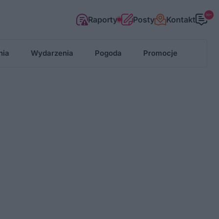
99+
Raporty
Posty
Kontakt
nia
Wydarzenia
Pogoda
Promocje