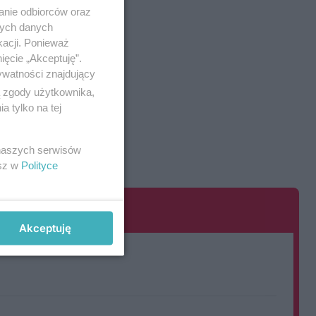
anie odbiorców oraz
nych danych
kacji. Ponieważ
ięcie „Akceptuję”.
ywatności znajdujący
ą zgody użytkownika,
 tylko na tej
 naszych serwisów
esz w
Polityce
Akceptuję