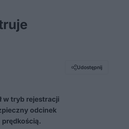
truje
Facebook
Twitter / X
E-mail
Udostępnij
Messenger
Whatsapp
Kopiuj link
w tryb rejestracji
zpieczny odcinek
 prędkością.