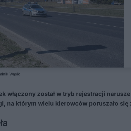
ominik Wąsik
łek włączony został w tryb rejestracji narusz
i, na którym wielu kierowców poruszało się
ła