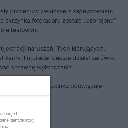
trwały procedury związane z zapewnieniem
a skrzynka fotoradaru została „uzbrojona”
rybie testowym.
rejestracji naruszeń. Tych kierujących,
t karny. Fotoradar będzie działał zarówno
kować sprawcę wykroczenia.
ędkości. Na tym odcinku obowiązuje
 dostęp i
lne identyfikatory,
iania