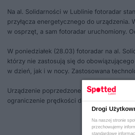
Na al. Solidarności w Lublinie fotoradar s
przyłącza energetycznego do urządzenia. W 
w osprzęt, a sam fotoradar uruchomiony. Od
W poniedziałek (28.03) fotoradar na al. Soli
którzy nie zastosują się do obowiązującego
w dzień, jak i w nocy. Zastosowana techno
Urządzenie poprzedzone jest znakiem drog
ograniczenie prędkości do 70 km/h.
Drogi Użytkow
Na naszej stronie spo
przechowujemy informa
standardowe informac