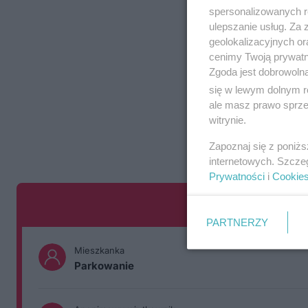
spersonalizowanych re
ulepszanie usług. Za
geolokalizacyjnych or
cenimy Twoją prywatno
Zgoda jest dobrowoln
się w lewym dolnym r
ale masz prawo sprzec
witrynie.
Zapoznaj się z poniż
internetowych. Szcze
Prywatności
i
Cookie
PARTNERZY
Mieszkanka
Parkowanie