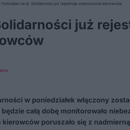
»
Fotoradar na al. Solidarności już rejestruje wykroczenia kierowców
Solidarności już rejes
erowców
ańca
arności w poniedziałek włączony został 
 będzie całą dobę monitorowało niebe
u kierowców poruszało się z nadmierną