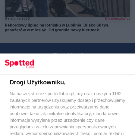
6 sierpnia 2026
Dla mieszkańca
Rekordowy lipiec na lotnisku w Lublinie. Blisko 68 tys.
pasażerów w miesiąc. Od grudnia nowy kierunek
Drogi Użytkowniku,
Kontakt
Na naszej stronie spottedlublin.pl, my oraz naszych 1162
Regulamin
Polityka prywatności
zaufanych partnerów uzyskujemy dostęp i przechowujemy
RODO
informacje na urządzeniu oraz przetwarzamy dane
Warunki korzystania z treści
osobowe, takie jak unikalne identyfikatory, standardowe
informacje wysyłane przez urządzenie czy dane
KATEGORIE
przeglądania w celu zapewniania spersonalizowanych
reklam, wybór spersonalizowanych treści, pomiar reklam i