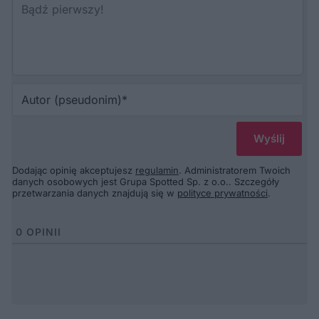
Au
(p
Dodając opinię akceptujesz
regulamin
. Administratorem Twoich
danych osobowych jest Grupa Spotted Sp. z o.o.. Szczegóły
przetwarzania danych znajdują się w
polityce prywatności
.
0
OPINII