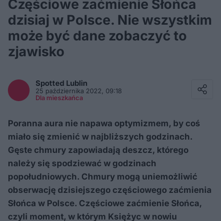
Częściowe zaćmienie Słońca
dzisiaj w Polsce. Nie wszystkim
może być dane zobaczyć to
zjawisko
Facebook
Twitter / X
Spotted
Lublin
E-mail
25 października 2022, 09:18
Messenger
Dla mieszkańca
Whatsapp
Kopiuj link
Poranna aura nie napawa optymizmem, by coś
miało się zmienić w najbliższych godzinach.
Gęste chmury zapowiadają deszcz, którego
należy się spodziewać w godzinach
popołudniowych. Chmury mogą uniemożliwić
obserwację dzisiejszego częściowego zaćmienia
Słońca w Polsce. Częściowe zaćmienie Słońca,
czyli moment, w którym Księżyc w nowiu