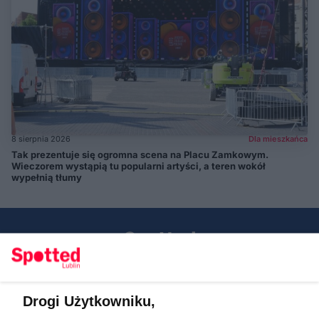
8 sierpnia 2026
Dla mieszkańca
Tak prezentuje się ogromna scena na Placu Zamkowym.
Wieczorem wystąpią tu popularni artyści, a teren wokół
wypełnią tłumy
Drogi Użytkowniku,