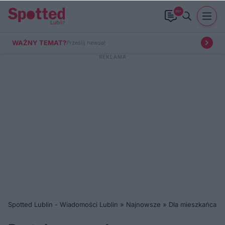
99+
WAŻNY TEMAT?
Prześlij newsa!
Spotted Lublin - Wiadomości Lublin
»
Najnowsze
»
Dla mieszkańca
»