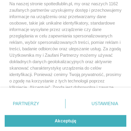
Kontakt
Na naszej stronie spottedlublin.pl, my oraz naszych 1162
Regulamin
Polityka prywatności
zaufanych partnerów uzyskujemy dostęp i przechowujemy
RODO
informacje na urządzeniu oraz przetwarzamy dane
Warunki korzystania z treści
osobowe, takie jak unikalne identyfikatory, standardowe
informacje wysyłane przez urządzenie czy dane
KATEGORIE
przeglądania w celu zapewniania spersonalizowanych
reklam, wybór spersonalizowanych treści, pomiar reklam i
OGŁOSZENIA
treści, badanie odbiorców oraz ulepszanie usług. Za zgodą
Użytkownika my i Zaufani Partnerzy możemy używać
dokładnych danych geolokalizacyjnych oraz aktywnie
WYDARZENIA
skanować charakterystykę urządzenia do celów
identyfikacji. Ponieważ cenimy Twoją prywatność, prosimy
NA SKRÓTY
o zgodę na korzystanie z tych technologii poprzez
kliknięcie „Akceptuję”. Zgoda jest dobrowolna i zawsze
możesz ją zmienić/wycofać klikając przycisk ustawień
prywatności znajdujący się w lewym dolnym rogu strony
PARTNERZY
USTAWIENIA
. Niektóre rodzaje przetwarzania danych nie wymagają
© 2025. Spotted Lublin. Wszystkie prawa zastrzeżone.
zgody użytkownika, ale masz prawo sprzeciwić się
Mapa strony
takiemu przetwarzaniu. Preferencje będą miały
Akceptuję
zastosowania tylko na tej witrynie.