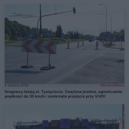
8 sierpnia 2026
Dla mieszkańca
Drogowcy łatają al. Tysiąclecia. Zwężona jezdnia, ograniczenie
prędkości do 30 km/h i zamknięte przejście przy VIVO!