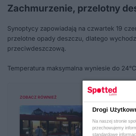
Zachmurzenie, przelotny des
Synoptycy zapowiadają na czwartek 19 cze
przelotne opady deszczu, dlatego wychodzą
przeciwdeszczową.
Temperatura maksymalna wyniesie do 24°C 
ZOBACZ RÓWNIEŻ
Drogi Użytkow
Lublin szuka
Na naszej stronie spo
przechowujemy informa
standardowe informac