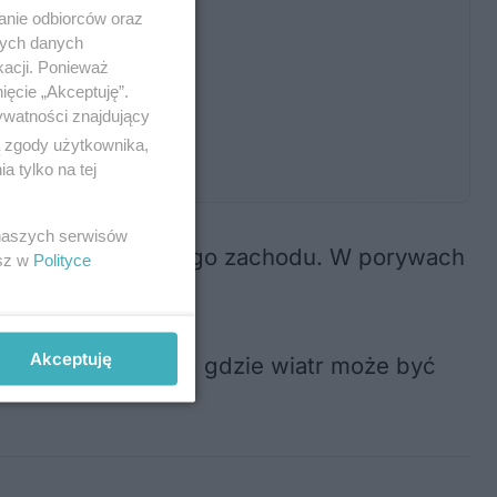
anie odbiorców oraz
nych danych
kacji. Ponieważ
ięcie „Akceptuję”.
ywatności znajdujący
ą zgody użytkownika,
 tylko na tej
 naszych serwisów
ny wiatr z północnego zachodu. W porywach
esz w
Polityce
Akceptuję
 wysoką zabudową, gdzie wiatr może być