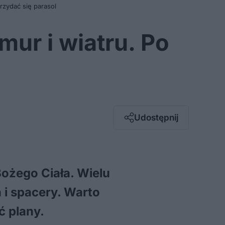
rzydać się parasol
mur i wiatru. Po
Facebook
Twitter / X
E-mail
Udostępnij
Messenger
Whatsapp
Kopiuj link
ożego Ciała. Wielu
 i spacery. Warto
 plany.