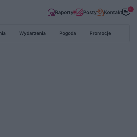
99+
Raporty
Posty
Kontakt
nia
Wydarzenia
Pogoda
Promocje