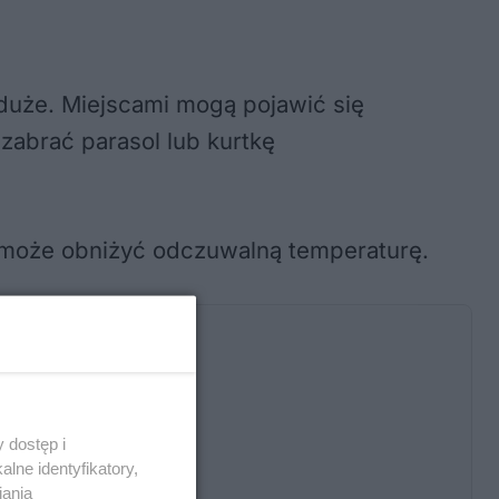
duże. Miejscami mogą pojawić się
zabrać parasol lub kurtkę
 może obniżyć odczuwalną temperaturę.
ć
 dostęp i
lne identyfikatory,
iania