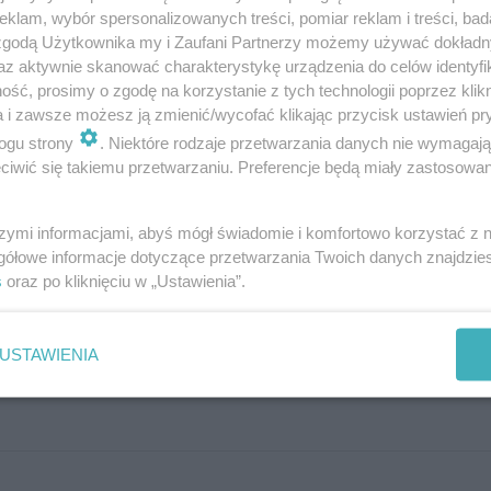
klam, wybór spersonalizowanych treści, pomiar reklam i treści, bad
 zgodą Użytkownika my i Zaufani Partnerzy możemy używać dokład
az aktywnie skanować charakterystykę urządzenia do celów identyfi
ść, prosimy o zgodę na korzystanie z tych technologii poprzez klikn
 po egzaminie 19-latek stracił prawo jazdy
a i zawsze możesz ją zmienić/wycofać klikając przycisk ustawień pr
zyzna z piwem w ręku znęcał się nad psem
ucony przy ogródkach działkowych
ogu strony
. Niektóre rodzaje przetwarzania danych nie wymagaj
iwić się takiemu przetwarzaniu. Preferencje będą miały zastosowania
szymi informacjami, abyś mógł świadomie i komfortowo korzystać z
ywany jest umiarkowany, a chwilami dość sil
gółowe informacje dotyczące przetwarzania Twoich danych znajdzi
s
oraz po kliknięciu w „Ustawienia”.
USTAWIENIA
odczas spacerów z dziećmi lub w rejonach z