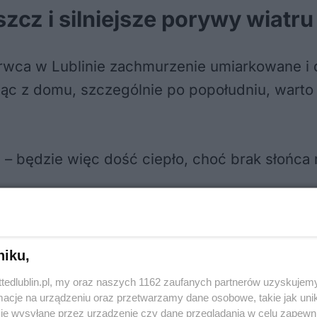
zcz i silniejsze porywy wiatru
rwca w Lublinie zachmurzenie umiarkowane i 
c z domu, szczególnie po popołudniu, warto 
– będzie więc dość ciepło, choć brak słońca
niku,
 kontrolerów biletów. Wiemy, ile można zarobi
ttedlublin.pl, my oraz naszych 1162 zaufanych partnerów uzyskujemy
cje na urządzeniu oraz przetwarzamy dane osobowe, takie jak unika
je wysyłane przez urządzenie czy dane przeglądania w celu zapewn