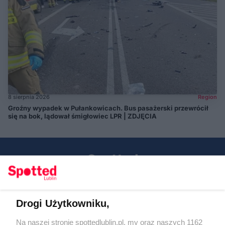
8 sierpnia 2026
Region
Groźny wypadek w Pułankowicach. Bus pasażerski przewrócił
się na bok, lądował śmigłowiec LPR | ZDJĘCIA
Drogi Użytkowniku,
Kontakt
Na naszej stronie spottedlublin.pl, my oraz naszych 1162
Regulamin