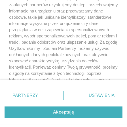
Polityka prywatności
zaufanych partnerów uzyskujemy dostęp i przechowujemy
RODO
informacje na urządzeniu oraz przetwarzamy dane
Warunki korzystania z treści
osobowe, takie jak unikalne identyfikatory, standardowe
informacje wysyłane przez urządzenie czy dane
KATEGORIE
przeglądania w celu zapewniania spersonalizowanych
reklam, wybór spersonalizowanych treści, pomiar reklam i
OGŁOSZENIA
treści, badanie odbiorców oraz ulepszanie usług. Za zgodą
Użytkownika my i Zaufani Partnerzy możemy używać
WYDARZENIA
dokładnych danych geolokalizacyjnych oraz aktywnie
skanować charakterystykę urządzenia do celów
identyfikacji. Ponieważ cenimy Twoją prywatność, prosimy
NA SKRÓTY
o zgodę na korzystanie z tych technologii poprzez
kliknięcie „Akceptuję”. Zgoda jest dobrowolna i zawsze
możesz ją zmienić/wycofać klikając przycisk ustawień
prywatności znajdujący się w lewym dolnym rogu strony
PARTNERZY
USTAWIENIA
. Niektóre rodzaje przetwarzania danych nie wymagają
© 2025. Spotted Lublin. Wszystkie prawa zastrzeżone.
zgody użytkownika, ale masz prawo sprzeciwić się
Mapa strony
takiemu przetwarzaniu. Preferencje będą miały
Akceptuję
zastosowania tylko na tej witrynie.
Najnowsze
Raporty
Posty
Wydarzenia