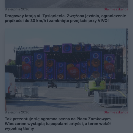
8 sierpnia 2026
Dla mieszkańca
Drogowcy łatają al. Tysiąclecia. Zwężona jezdnia, ograniczenie
prędkości do 30 km/h i zamknięte przejście przy VIVO!
8 sierpnia 2026
Dla mieszkańca
Tak prezentuje się ogromna scena na Placu Zamkowym.
Wieczorem wystąpią tu popularni artyści, a teren wokół
wypełnią tłumy