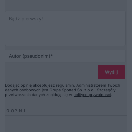
Au
(p
Dodając opinię akceptujesz
regulamin
. Administratorem Twoich
danych osobowych jest Grupa Spotted Sp. z o.o.. Szczegóły
przetwarzania danych znajdują się w
polityce prywatności
.
0
OPINII