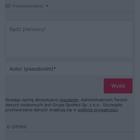
Powiadomienia
Au
(p
Dodając opinię akceptujesz
regulamin
. Administratorem Twoich
danych osobowych jest Grupa Spotted Sp. z o.o.. Szczegóły
przetwarzania danych znajdują się w
polityce prywatności
.
0
OPINII