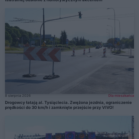
8 sierpnia 2026
Dla mieszkańca
Drogowcy łatają al. Tysiąclecia. Zwężona jezdnia, ograniczenie
prędkości do 30 km/h i zamknięte przejście przy VIVO!