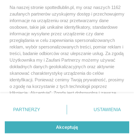
Kontakt
Na naszej stronie spottedlublin.pl, my oraz naszych 1162
Regulamin
Polityka prywatności
zaufanych partnerów uzyskujemy dostęp i przechowujemy
RODO
informacje na urządzeniu oraz przetwarzamy dane
Warunki korzystania z treści
osobowe, takie jak unikalne identyfikatory, standardowe
informacje wysyłane przez urządzenie czy dane
KATEGORIE
przeglądania w celu zapewniania spersonalizowanych
reklam, wybór spersonalizowanych treści, pomiar reklam i
OGŁOSZENIA
treści, badanie odbiorców oraz ulepszanie usług. Za zgodą
Użytkownika my i Zaufani Partnerzy możemy używać
dokładnych danych geolokalizacyjnych oraz aktywnie
WYDARZENIA
skanować charakterystykę urządzenia do celów
identyfikacji. Ponieważ cenimy Twoją prywatność, prosimy
NA SKRÓTY
o zgodę na korzystanie z tych technologii poprzez
kliknięcie „Akceptuję”. Zgoda jest dobrowolna i zawsze
możesz ją zmienić/wycofać klikając przycisk ustawień
prywatności znajdujący się w lewym dolnym rogu strony
PARTNERZY
USTAWIENIA
. Niektóre rodzaje przetwarzania danych nie wymagają
© 2025. Spotted Lublin. Wszystkie prawa zastrzeżone.
zgody użytkownika, ale masz prawo sprzeciwić się
Mapa strony
takiemu przetwarzaniu. Preferencje będą miały
Akceptuję
zastosowania tylko na tej witrynie.