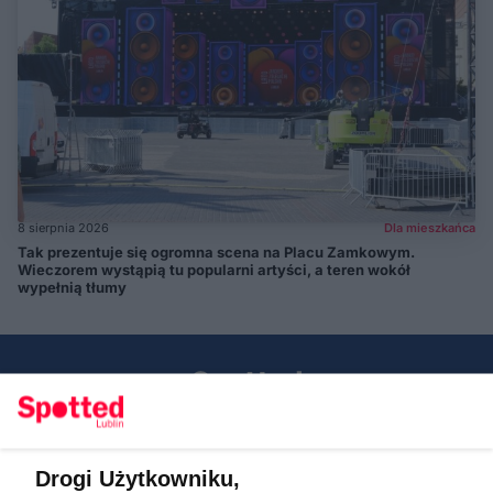
8 sierpnia 2026
Dla mieszkańca
Tak prezentuje się ogromna scena na Placu Zamkowym.
Wieczorem wystąpią tu popularni artyści, a teren wokół
wypełnią tłumy
Drogi Użytkowniku,