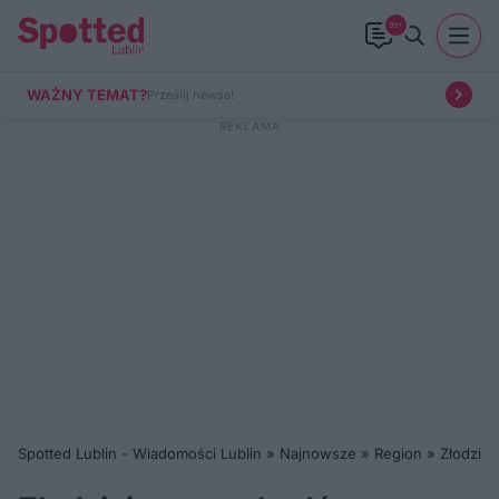
99+
WAŻNY TEMAT?
Prześlij newsa!
Spotted Lublin - Wiadomości Lublin
»
Najnowsze
»
Region
»
Złodzie