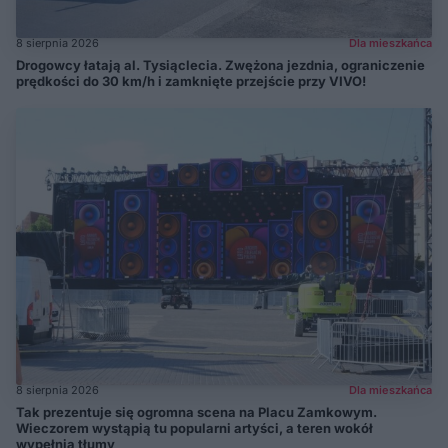
8 sierpnia 2026
Dla mieszkańca
Drogowcy łatają al. Tysiąclecia. Zwężona jezdnia, ograniczenie
prędkości do 30 km/h i zamknięte przejście przy VIVO!
8 sierpnia 2026
Dla mieszkańca
Tak prezentuje się ogromna scena na Placu Zamkowym.
Wieczorem wystąpią tu popularni artyści, a teren wokół
wypełnią tłumy