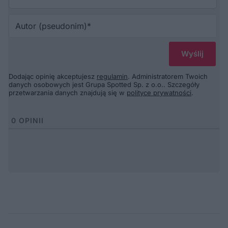
Au
(p
Dodając opinię akceptujesz
regulamin
. Administratorem Twoich
danych osobowych jest Grupa Spotted Sp. z o.o.. Szczegóły
przetwarzania danych znajdują się w
polityce prywatności
.
0
OPINII