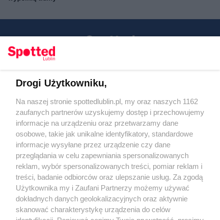
Drogi Użytkowniku,
Kontakt
Na naszej stronie spottedlublin.pl, my oraz naszych 1162
Regulamin
Polityka prywatności
zaufanych partnerów uzyskujemy dostęp i przechowujemy
RODO
informacje na urządzeniu oraz przetwarzamy dane
Warunki korzystania z treści
osobowe, takie jak unikalne identyfikatory, standardowe
informacje wysyłane przez urządzenie czy dane
KATEGORIE
przeglądania w celu zapewniania spersonalizowanych
reklam, wybór spersonalizowanych treści, pomiar reklam i
OGŁOSZENIA
treści, badanie odbiorców oraz ulepszanie usług. Za zgodą
Użytkownika my i Zaufani Partnerzy możemy używać
dokładnych danych geolokalizacyjnych oraz aktywnie
WYDARZENIA
skanować charakterystykę urządzenia do celów