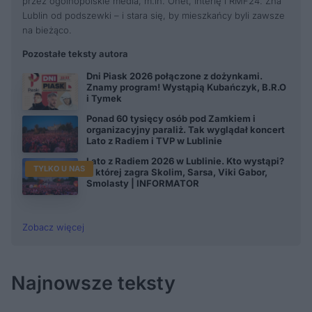
przez ogólnopolskie media, m.in. Onet, Interię i RMF24. Zna
Lublin od podszewki – i stara się, by mieszkańcy byli zawsze
na bieżąco.
Pozostałe teksty autora
Dni Piask 2026 połączone z dożynkami.
Znamy program! Wystąpią Kubańczyk, B.R.O
i Tymek
Ponad 60 tysięcy osób pod Zamkiem i
organizacyjny paraliż. Tak wyglądał koncert
Lato z Radiem i TVP w Lublinie
Lato z Radiem 2026 w Lublinie. Kto wystąpi?
TYLKO U NAS
O której zagra Skolim, Sarsa, Viki Gabor,
Smolasty | INFORMATOR
Zobacz więcej
Najnowsze teksty