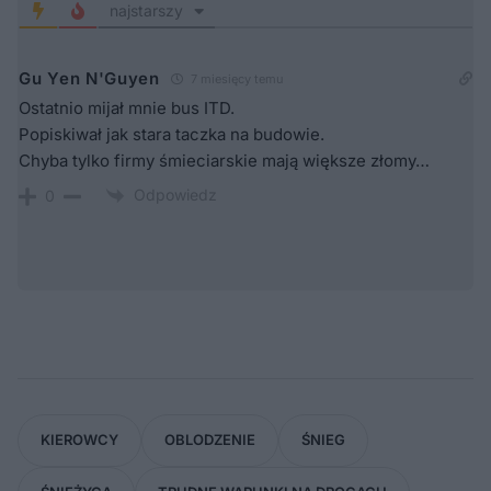
najstarszy
Gu Yen N'Guyen
7 miesięcy temu
Ostatnio mijał mnie bus ITD.
Popiskiwał jak stara taczka na budowie.
Chyba tylko firmy śmieciarskie mają większe złomy…
Odpowiedz
0
KIEROWCY
OBLODZENIE
ŚNIEG