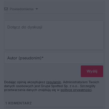
Powiadomienia
Au
(p
Dodając opinię akceptujesz
regulamin
. Administratorem Twoich
danych osobowych jest Grupa Spotted Sp. z o.o.. Szczegóły
przetwarzania danych znajdują się w
polityce prywatności
.
1
KOMENTARZ