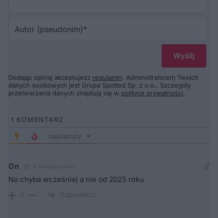
Au
(p
Dodając opinię akceptujesz
regulamin
. Administratorem Twoich
danych osobowych jest Grupa Spotted Sp. z o.o.. Szczegóły
przetwarzania danych znajdują się w
polityce prywatności
.
1
KOMENTARZ
najstarszy
On
3 miesięcy temu
No chyba wcześniej a nie od 2025 roku
Odpowiedz
0