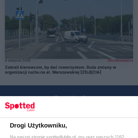
6 sierpnia 2026
Dla mieszkańca
Zabrali kierowcom, by dać rowerzystom. Duże zmiany w
organizacji ruchu na al. Warszawskiej [ZDJĘCIA]
Drogi Użytkowniku,
Kontakt
Na naszej stronie spottedlublin.pl, my oraz naszych 1162
Regulamin