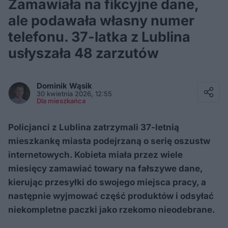
Zamawiała na fikcyjne dane,
ale podawała własny numer
telefonu. 37-latka z Lublina
usłyszała 48 zarzutów
Facebook
Twitter / X
Dominik
Wąsik
E-mail
30 kwietnia 2026, 12:55
Messenger
Dla mieszkańca
Whatsapp
Kopiuj link
Policjanci z Lublina zatrzymali 37-letnią
mieszkankę miasta podejrzaną o serię oszustw
internetowych. Kobieta miała przez wiele
miesięcy zamawiać towary na fałszywe dane,
kierując przesyłki do swojego miejsca pracy, a
następnie wyjmować część produktów i odsyłać
niekompletne paczki jako rzekomo nieodebrane.