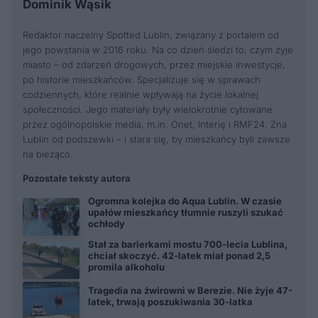
Dominik Wąsik
Redaktor naczelny Spotted Lublin, związany z portalem od
jego powstania w 2016 roku. Na co dzień śledzi to, czym żyje
miasto – od zdarzeń drogowych, przez miejskie inwestycje,
po historie mieszkańców. Specjalizuje się w sprawach
codziennych, które realnie wpływają na życie lokalnej
społeczności. Jego materiały były wielokrotnie cytowane
przez ogólnopolskie media, m.in. Onet, Interię i RMF24. Zna
Lublin od podszewki – i stara się, by mieszkańcy byli zawsze
na bieżąco.
Pozostałe teksty autora
Ogromna kolejka do Aqua Lublin. W czasie
upałów mieszkańcy tłumnie ruszyli szukać
ochłody
Stał za barierkami mostu 700-lecia Lublina,
chciał skoczyć. 42-latek miał ponad 2,5
promila alkoholu
Tragedia na żwirowni w Berezie. Nie żyje 47-
latek, trwają poszukiwania 30-latka