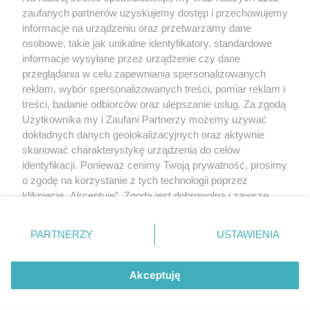
Polityka prywatności
zaufanych partnerów uzyskujemy dostęp i przechowujemy
RODO
informacje na urządzeniu oraz przetwarzamy dane
Warunki korzystania z treści
osobowe, takie jak unikalne identyfikatory, standardowe
informacje wysyłane przez urządzenie czy dane
KATEGORIE
przeglądania w celu zapewniania spersonalizowanych
reklam, wybór spersonalizowanych treści, pomiar reklam i
OGŁOSZENIA
treści, badanie odbiorców oraz ulepszanie usług. Za zgodą
Użytkownika my i Zaufani Partnerzy możemy używać
WYDARZENIA
dokładnych danych geolokalizacyjnych oraz aktywnie
skanować charakterystykę urządzenia do celów
identyfikacji. Ponieważ cenimy Twoją prywatność, prosimy
NA SKRÓTY
o zgodę na korzystanie z tych technologii poprzez
kliknięcie „Akceptuję”. Zgoda jest dobrowolna i zawsze
możesz ją zmienić/wycofać klikając przycisk ustawień
prywatności znajdujący się w lewym dolnym rogu strony
PARTNERZY
USTAWIENIA
. Niektóre rodzaje przetwarzania danych nie wymagają
© 2025. Spotted Lublin. Wszystkie prawa zastrzeżone.
zgody użytkownika, ale masz prawo sprzeciwić się
Mapa strony
takiemu przetwarzaniu. Preferencje będą miały
Akceptuję
zastosowania tylko na tej witrynie.
Najnowsze
Raporty
Posty
Wydarzenia