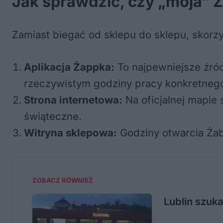
Jak sprawdzić, czy „moja” Ż
Zamiast biegać od sklepu do sklepu, skor
Aplikacja Żappka:
To najpewniejsze źród
rzeczywistym godziny pracy konkretnego
Strona internetowa:
Na oficjalnej mapie 
świąteczne.
Witryna sklepowa:
Godziny otwarcia Żab
ZOBACZ RÓWNIEŻ
Lublin szuka