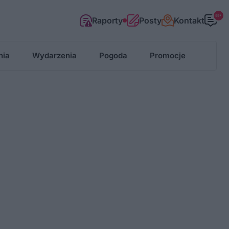
99+
Raporty
Posty
Kontakt
nia
Wydarzenia
Pogoda
Promocje