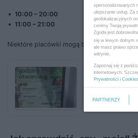
spersonalizowanych re
ulepszanie usług. Za
10:00 – 20:00
geolokalizacyjnych or
11:00 – 21:00
cenimy Twoją prywatno
Zgoda jest dobrowoln
się w lewym dolnym r
Niektóre placówki mogą być jednak czynn
ale masz prawo sprzec
witrynie.
Zapoznaj się z poniż
internetowych. Szcze
Prywatności
i
Cookie
PARTNERZY