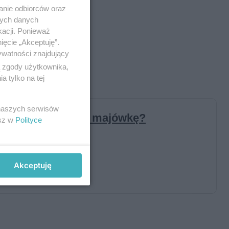
anie odbiorców oraz
nych danych
kacji. Ponieważ
ięcie „Akceptuję”.
ywatności znajdujący
ą zgody użytkownika,
 tylko na tej
 naszych serwisów
esz w
Polityce
Akceptuję