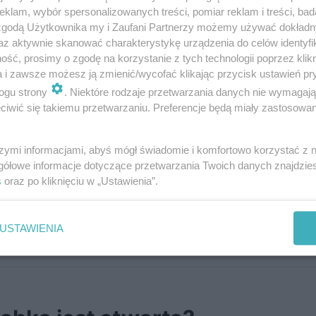
klam, wybór spersonalizowanych treści, pomiar reklam i treści, bad
 zgodą Użytkownika my i Zaufani Partnerzy możemy używać dokład
az aktywnie skanować charakterystykę urządzenia do celów identyfi
ść, prosimy o zgodę na korzystanie z tych technologii poprzez klikn
a i zawsze możesz ją zmienić/wycofać klikając przycisk ustawień pr
ogu strony
. Niektóre rodzaje przetwarzania danych nie wymagaj
e w standardowych godzinach
6:00 – 23:00
.
iwić się takiemu przetwarzaniu. Preferencje będą miały zastosowania
szymi informacjami, abyś mógł świadomie i komfortowo korzystać z
gółowe informacje dotyczące przetwarzania Twoich danych znajdzi
s
oraz po kliknięciu w „Ustawienia”.
USTAWIENIA