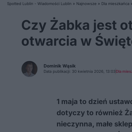
Spotted Lublin - Wiadomości Lublin
»
Najnowsze
»
Dla mieszkańca
Czy Żabka jest o
otwarcia w Święt
Dominik
Wąsik
Data publikacji:
30 kwietnia 2026, 13:03
Dla mies
1 maja to dzień usta
dotyczy to również Ż
nieczynna, małe skle