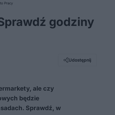
to Pracy
 Sprawdź godziny
Facebook
Twitter / X
E-mail
Udostępnij
Messenger
Whatsapp
Kopiuj link
ermarkety, ale czy
owych będzie
zasadach. Sprawdź, w