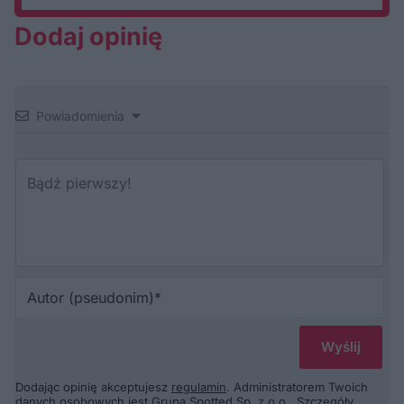
Dodaj opinię
Powiadomienia
Au
(p
Dodając opinię akceptujesz
regulamin
. Administratorem Twoich
danych osobowych jest Grupa Spotted Sp. z o.o.. Szczegóły