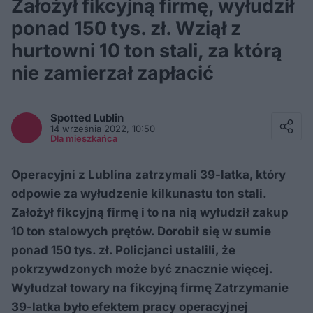
Założył fikcyjną firmę, wyłudził
ponad 150 tys. zł. Wziął z
hurtowni 10 ton stali, za którą
nie zamierzał zapłacić
Facebook
Twitter / X
Spotted
Lublin
E-mail
14 września 2022, 10:50
Messenger
Dla mieszkańca
Whatsapp
Kopiuj link
Operacyjni z Lublina zatrzymali 39-latka, który
odpowie za wyłudzenie kilkunastu ton stali.
Założył fikcyjną firmę i to na nią wyłudził zakup
10 ton stalowych prętów. Dorobił się w sumie
ponad 150 tys. zł. Policjanci ustalili, że
pokrzywdzonych może być znacznie więcej.
Wyłudzał towary na fikcyjną firmę Zatrzymanie
39-latka było efektem pracy operacyjnej