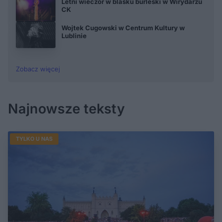
Letni wieczór w blasku burleski w Wirydarzu
CK
Wojtek Cugowski w Centrum Kultury w
Lublinie
Zobacz więcej
Najnowsze teksty
TYLKO U NAS