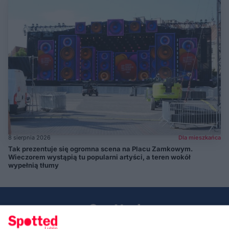
8 sierpnia 2026
Dla mieszkańca
Tak prezentuje się ogromna scena na Placu Zamkowym.
Wieczorem wystąpią tu popularni artyści, a teren wokół
wypełnią tłumy