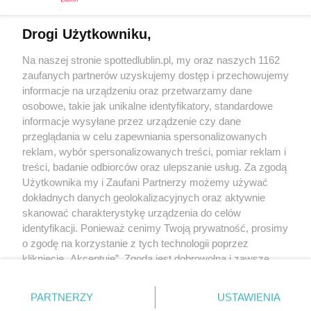
Drogi Użytkowniku,
Kontakt
Na naszej stronie spottedlublin.pl, my oraz naszych 1162
Regulamin
Polityka prywatności
zaufanych partnerów uzyskujemy dostęp i przechowujemy
RODO
informacje na urządzeniu oraz przetwarzamy dane
Warunki korzystania z treści
osobowe, takie jak unikalne identyfikatory, standardowe
informacje wysyłane przez urządzenie czy dane
KATEGORIE
przeglądania w celu zapewniania spersonalizowanych
reklam, wybór spersonalizowanych treści, pomiar reklam i
OGŁOSZENIA
treści, badanie odbiorców oraz ulepszanie usług. Za zgodą
Użytkownika my i Zaufani Partnerzy możemy używać
dokładnych danych geolokalizacyjnych oraz aktywnie
WYDARZENIA
skanować charakterystykę urządzenia do celów
identyfikacji. Ponieważ cenimy Twoją prywatność, prosimy
NA SKRÓTY
o zgodę na korzystanie z tych technologii poprzez
kliknięcie „Akceptuję”. Zgoda jest dobrowolna i zawsze
możesz ją zmienić/wycofać klikając przycisk ustawień
prywatności znajdujący się w lewym dolnym rogu strony
PARTNERZY
USTAWIENIA
. Niektóre rodzaje przetwarzania danych nie wymagają