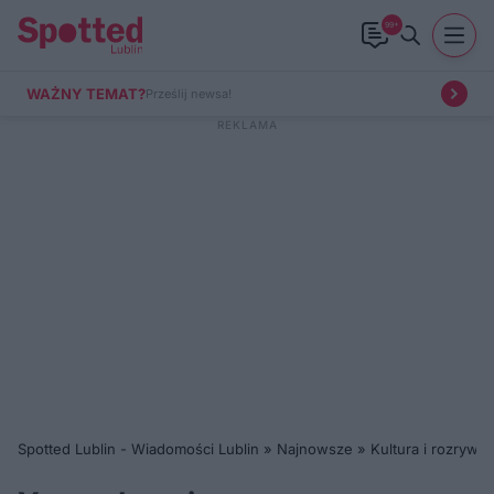
99+
WAŻNY TEMAT?
Prześlij newsa!
Spotted Lublin - Wiadomości Lublin
»
Najnowsze
»
Kultura i rozrywka