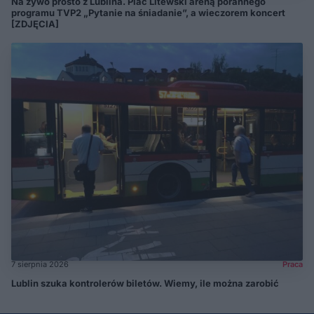
Na żywo prosto z Lublina. Plac Litewski areną porannego
programu TVP2 „Pytanie na śniadanie”, a wieczorem koncert
[ZDJĘCIA]
7 sierpnia 2026
Praca
Lublin szuka kontrolerów biletów. Wiemy, ile można zarobić