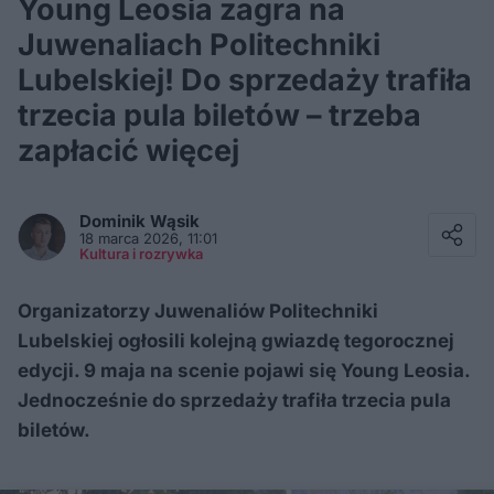
Young Leosia zagra na
Juwenaliach Politechniki
Lubelskiej! Do sprzedaży trafiła
trzecia pula biletów – trzeba
zapłacić więcej
Facebook
Twitter / X
Dominik
Wąsik
E-mail
18 marca 2026, 11:01
Messenger
Kultura i rozrywka
Whatsapp
Kopiuj link
Organizatorzy Juwenaliów Politechniki
Lubelskiej ogłosili kolejną gwiazdę tegorocznej
edycji. 9 maja na scenie pojawi się Young Leosia.
Jednocześnie do sprzedaży trafiła trzecia pula
biletów.