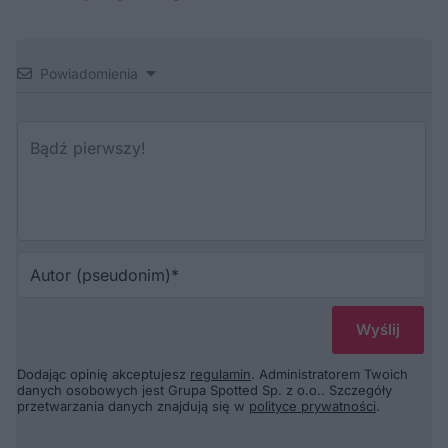
Powiadomienia
Au
(p
Dodając opinię akceptujesz
regulamin
. Administratorem Twoich
danych osobowych jest Grupa Spotted Sp. z o.o.. Szczegóły
przetwarzania danych znajdują się w
polityce prywatności
.