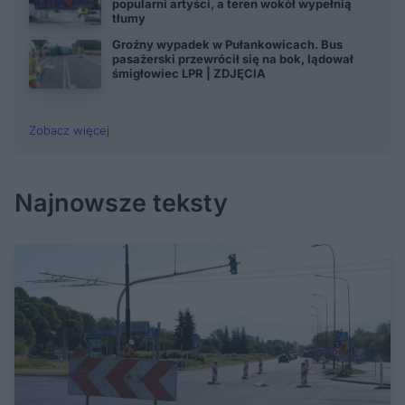
popularni artyści, a teren wokół wypełnią
tłumy
Groźny wypadek w Pułankowicach. Bus
pasażerski przewrócił się na bok, lądował
śmigłowiec LPR | ZDJĘCIA
Zobacz więcej
Najnowsze teksty