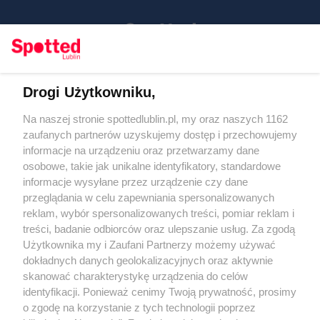
Drogi Użytkowniku,
Kontakt
Na naszej stronie spottedlublin.pl, my oraz naszych 1162
Regulamin
Polityka prywatności
zaufanych partnerów uzyskujemy dostęp i przechowujemy
RODO
informacje na urządzeniu oraz przetwarzamy dane
Warunki korzystania z treści
osobowe, takie jak unikalne identyfikatory, standardowe
informacje wysyłane przez urządzenie czy dane
KATEGORIE
przeglądania w celu zapewniania spersonalizowanych
reklam, wybór spersonalizowanych treści, pomiar reklam i
OGŁOSZENIA
treści, badanie odbiorców oraz ulepszanie usług. Za zgodą
Użytkownika my i Zaufani Partnerzy możemy używać
dokładnych danych geolokalizacyjnych oraz aktywnie
WYDARZENIA
skanować charakterystykę urządzenia do celów
identyfikacji. Ponieważ cenimy Twoją prywatność, prosimy
NA SKRÓTY
o zgodę na korzystanie z tych technologii poprzez