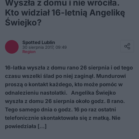
Wyszła z domu i nie wróciła.
Kto widział 16-letnią Angelikę
Świejko?
Facebook
Twitter / X
Spotted
Lublin
E-mail
30 sierpnia 2017, 09:49
Messenger
Region
Whatsapp
Kopiuj link
16-latka wyszła z domu rano 26 sierpnia i od tego
czasu wszelki ślad po niej zaginął. Mundurowi
proszą o kontakt każdego, kto może pomóc w
odnalezieniu nastolatki. Angelika Świejko
wyszła z domu 26 sierpnia około godz. 8 rano.
Tego samego dnia o godz. 16 po raz ostatni
telefonicznie skontaktowała się z matką. Nie
powiedziała […]