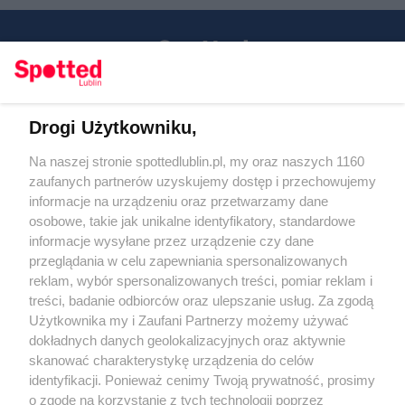
Drogi Użytkowniku,
Kontakt
Na naszej stronie spottedlublin.pl, my oraz naszych 1160
Regulamin
Polityka prywatności
zaufanych partnerów uzyskujemy dostęp i przechowujemy
RODO
informacje na urządzeniu oraz przetwarzamy dane
Warunki korzystania z treści
osobowe, takie jak unikalne identyfikatory, standardowe
informacje wysyłane przez urządzenie czy dane
KATEGORIE
przeglądania w celu zapewniania spersonalizowanych
reklam, wybór spersonalizowanych treści, pomiar reklam i
OGŁOSZENIA
treści, badanie odbiorców oraz ulepszanie usług. Za zgodą
Użytkownika my i Zaufani Partnerzy możemy używać
dokładnych danych geolokalizacyjnych oraz aktywnie
WYDARZENIA
skanować charakterystykę urządzenia do celów
identyfikacji. Ponieważ cenimy Twoją prywatność, prosimy
NA SKRÓTY
o zgodę na korzystanie z tych technologii poprzez