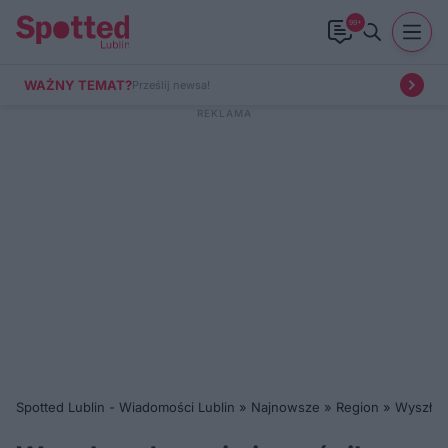
99+
WAŻNY TEMAT?
Prześlij newsa!
Spotted Lublin - Wiadomości Lublin
»
Najnowsze
»
Region
»
Wyszła z