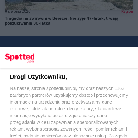
6 sierpnia 2026
Region
Tragedia na żwirowni w Berezie. Nie żyje 47-latek, trwają
poszukiwania 30-latka
Drogi Użytkowniku,
Kontakt
Na naszej stronie spottedlublin.pl, my oraz naszych 1162
Regulamin
Polityka prywatności
zaufanych partnerów uzyskujemy dostęp i przechowujemy
RODO
informacje na urządzeniu oraz przetwarzamy dane
Warunki korzystania z treści
osobowe, takie jak unikalne identyfikatory, standardowe
informacje wysyłane przez urządzenie czy dane
KATEGORIE
przeglądania w celu zapewniania spersonalizowanych
reklam, wybór spersonalizowanych treści, pomiar reklam i
OGŁOSZENIA
treści, badanie odbiorców oraz ulepszanie usług. Za zgodą