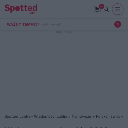
99+
WAŻNY TEMAT?
Prześlij newsa!
Spotted Lublin - Wiadomości Lublin
»
Najnowsze
»
Polska i świat
»
W