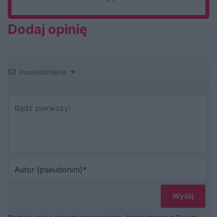
Dodaj opinię
Powiadomienia
Au
(p