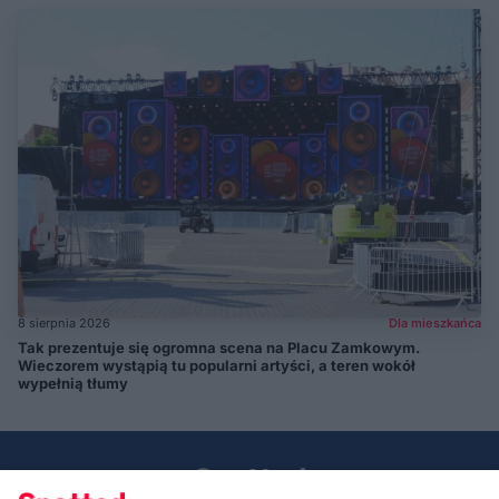
8 sierpnia 2026
Dla mieszkańca
Tak prezentuje się ogromna scena na Placu Zamkowym.
Wieczorem wystąpią tu popularni artyści, a teren wokół
wypełnią tłumy