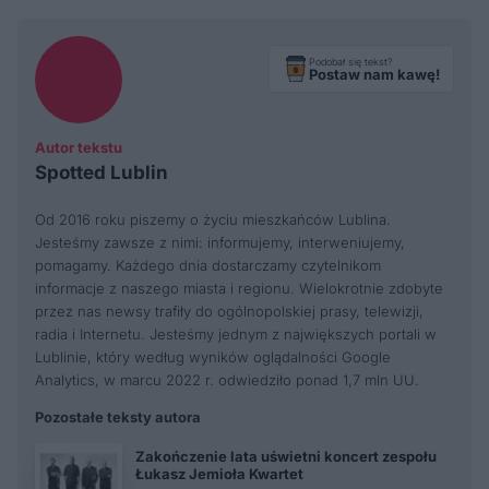
Podobał się tekst?
Postaw nam kawę!
Autor tekstu
Spotted Lublin
Od 2016 roku piszemy o życiu mieszkańców Lublina.
Jesteśmy zawsze z nimi: informujemy, interweniujemy,
pomagamy. Każdego dnia dostarczamy czytelnikom
informacje z naszego miasta i regionu. Wielokrotnie zdobyte
przez nas newsy trafiły do ogólnopolskiej prasy, telewizji,
radia i Internetu. Jesteśmy jednym z największych portali w
Lublinie, który według wyników oglądalności Google
Analytics, w marcu 2022 r. odwiedziło ponad 1,7 mln UU.
Pozostałe teksty autora
Zakończenie lata uświetni koncert zespołu
Łukasz Jemioła Kwartet