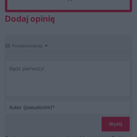
Dodaj opinię
Powiadomienia
Au
(p