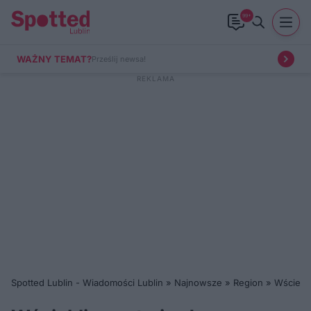
99+
WAŻNY TEMAT?
Prześlij newsa!
Spotted Lublin - Wiadomości Lublin
»
Najnowsze
»
Region
»
Wściekli