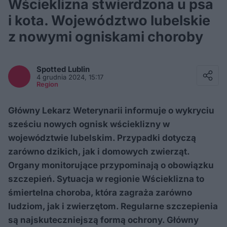
Wścieklizna stwierdzona u psa
i kota. Województwo lubelskie
z nowymi ogniskami choroby
Facebook
Twitter / X
Spotted
Lublin
E-mail
4 grudnia 2024, 15:17
Messenger
Region
Whatsapp
Kopiuj link
Główny Lekarz Weterynarii informuje o wykryciu
sześciu nowych ognisk wścieklizny w
województwie lubelskim. Przypadki dotyczą
zarówno dzikich, jak i domowych zwierząt.
Organy monitorujące przypominają o obowiązku
szczepień. Sytuacja w regionie Wścieklizna to
śmiertelna choroba, która zagraża zarówno
ludziom, jak i zwierzętom. Regularne szczepienia
są najskuteczniejszą formą ochrony. Główny