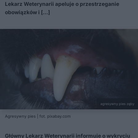
Lekarz Weterynarii apeluje o przestrzeganie
obowiązków i […]
agresywny pies zęby
Agresywny pies | fot. pixabay.com
Główny Lekarz Weterynarii informuje o wykryciu