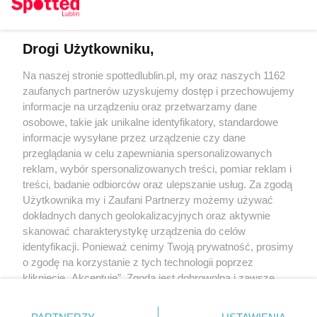
Drogi Użytkowniku,
Kontakt
Na naszej stronie spottedlublin.pl, my oraz naszych 1162
Regulamin
Polityka prywatności
zaufanych partnerów uzyskujemy dostęp i przechowujemy
RODO
informacje na urządzeniu oraz przetwarzamy dane
Warunki korzystania z treści
osobowe, takie jak unikalne identyfikatory, standardowe
informacje wysyłane przez urządzenie czy dane
KATEGORIE
przeglądania w celu zapewniania spersonalizowanych
reklam, wybór spersonalizowanych treści, pomiar reklam i
OGŁOSZENIA
treści, badanie odbiorców oraz ulepszanie usług. Za zgodą
Użytkownika my i Zaufani Partnerzy możemy używać
dokładnych danych geolokalizacyjnych oraz aktywnie
WYDARZENIA
skanować charakterystykę urządzenia do celów
identyfikacji. Ponieważ cenimy Twoją prywatność, prosimy
NA SKRÓTY
o zgodę na korzystanie z tych technologii poprzez
kliknięcie „Akceptuję”. Zgoda jest dobrowolna i zawsze
możesz ją zmienić/wycofać klikając przycisk ustawień
prywatności znajdujący się w lewym dolnym rogu strony