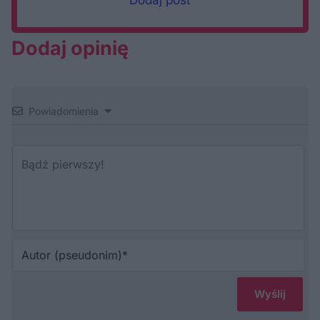
Dodaj opinię
Powiadomienia
Au
(p