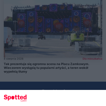
8 sierpnia 2026
Dla mieszkańca
Tak prezentuje się ogromna scena na Placu Zamkowym.
Wieczorem wystąpią tu popularni artyści, a teren wokół
wypełnią tłumy