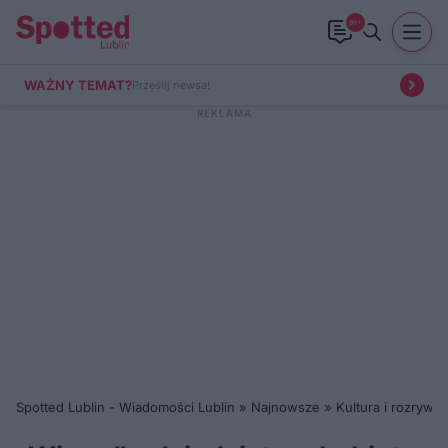
99+
WAŻNY TEMAT?
Prześlij newsa!
Spotted Lublin - Wiadomości Lublin
»
Najnowsze
»
Kultura i rozrywka