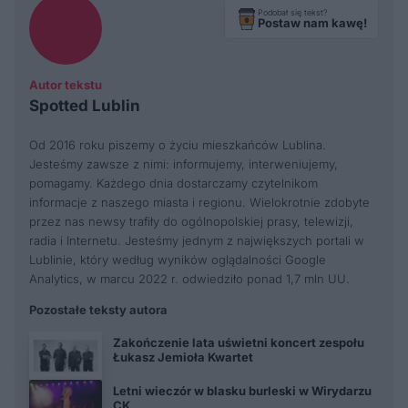
Podobał się tekst?
Postaw nam kawę!
Autor tekstu
Spotted Lublin
Od 2016 roku piszemy o życiu mieszkańców Lublina.
Jesteśmy zawsze z nimi: informujemy, interweniujemy,
pomagamy. Każdego dnia dostarczamy czytelnikom
informacje z naszego miasta i regionu. Wielokrotnie zdobyte
przez nas newsy trafiły do ogólnopolskiej prasy, telewizji,
radia i Internetu. Jesteśmy jednym z największych portali w
Lublinie, który według wyników oglądalności Google
Analytics, w marcu 2022 r. odwiedziło ponad 1,7 mln UU.
Pozostałe teksty autora
Zakończenie lata uświetni koncert zespołu
Łukasz Jemioła Kwartet
Letni wieczór w blasku burleski w Wirydarzu
CK