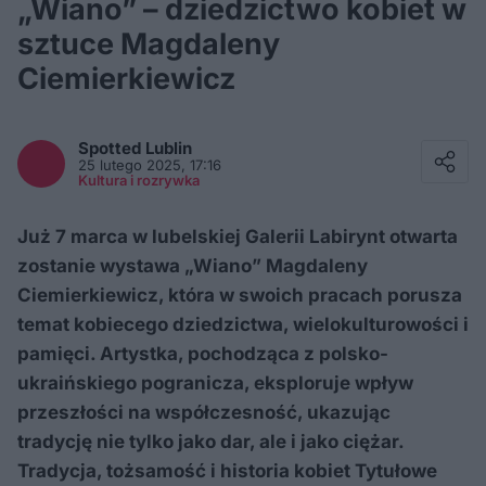
„Wiano” – dziedzictwo kobiet w
sztuce Magdaleny
Ciemierkiewicz
Facebook
Twitter / X
Spotted
Lublin
E-mail
25 lutego 2025, 17:16
Messenger
Kultura i rozrywka
Whatsapp
Kopiuj link
Już 7 marca w lubelskiej Galerii Labirynt otwarta
zostanie wystawa „Wiano” Magdaleny
Ciemierkiewicz, która w swoich pracach porusza
temat kobiecego dziedzictwa, wielokulturowości i
pamięci. Artystka, pochodząca z polsko-
ukraińskiego pogranicza, eksploruje wpływ
przeszłości na współczesność, ukazując
tradycję nie tylko jako dar, ale i jako ciężar.
Tradycja, tożsamość i historia kobiet Tytułowe