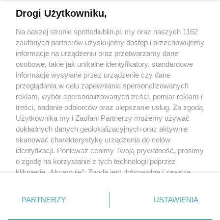
Drogi Użytkowniku,
Kontakt
Na naszej stronie spottedlublin.pl, my oraz naszych 1162
Regulamin
Polityka prywatności
zaufanych partnerów uzyskujemy dostęp i przechowujemy
RODO
informacje na urządzeniu oraz przetwarzamy dane
Warunki korzystania z treści
osobowe, takie jak unikalne identyfikatory, standardowe
informacje wysyłane przez urządzenie czy dane
KATEGORIE
przeglądania w celu zapewniania spersonalizowanych
reklam, wybór spersonalizowanych treści, pomiar reklam i
OGŁOSZENIA
treści, badanie odbiorców oraz ulepszanie usług. Za zgodą
Użytkownika my i Zaufani Partnerzy możemy używać
WYDARZENIA
dokładnych danych geolokalizacyjnych oraz aktywnie
skanować charakterystykę urządzenia do celów
identyfikacji. Ponieważ cenimy Twoją prywatność, prosimy
NA SKRÓTY
o zgodę na korzystanie z tych technologii poprzez
kliknięcie „Akceptuję”. Zgoda jest dobrowolna i zawsze
możesz ją zmienić/wycofać klikając przycisk ustawień
prywatności znajdujący się w lewym dolnym rogu strony
PARTNERZY
USTAWIENIA
. Niektóre rodzaje przetwarzania danych nie wymagają
© 2025. Spotted Lublin. Wszystkie prawa zastrzeżone.
zgody użytkownika, ale masz prawo sprzeciwić się