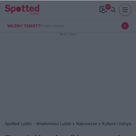
99+
WAŻNY TEMAT?
Prześlij newsa!
Spotted Lublin - Wiadomości Lublin
»
Najnowsze
»
Kultura i rozrywka