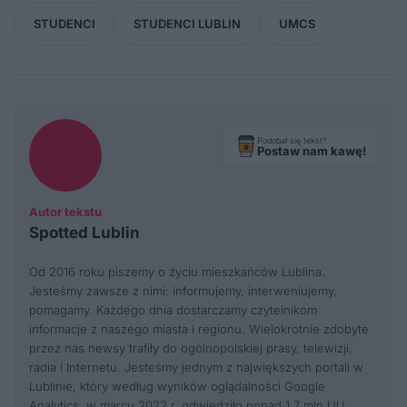
STUDENCI
STUDENCI LUBLIN
UMCS
Podobał się tekst?
Postaw nam kawę!
Autor tekstu
Spotted Lublin
Od 2016 roku piszemy o życiu mieszkańców Lublina.
Jesteśmy zawsze z nimi: informujemy, interweniujemy,
pomagamy. Każdego dnia dostarczamy czytelnikom
informacje z naszego miasta i regionu. Wielokrotnie zdobyte
przez nas newsy trafiły do ogólnopolskiej prasy, telewizji,
radia i Internetu. Jesteśmy jednym z największych portali w
Lublinie, który według wyników oglądalności Google
Analytics, w marcu 2022 r. odwiedziło ponad 1,7 mln UU.