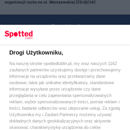
organizacji ruchu na al. Warszawskiej [ZDJĘCIA]
Drogi Użytkowniku,
Kontakt
Na naszej stronie spottedlublin.pl, my oraz naszych 1162
Regulamin
Polityka prywatności
zaufanych partnerów uzyskujemy dostęp i przechowujemy
RODO
informacje na urządzeniu oraz przetwarzamy dane
Warunki korzystania z treści
osobowe, takie jak unikalne identyfikatory, standardowe
informacje wysyłane przez urządzenie czy dane
KATEGORIE
przeglądania w celu zapewniania spersonalizowanych
reklam, wybór spersonalizowanych treści, pomiar reklam i
OGŁOSZENIA
treści, badanie odbiorców oraz ulepszanie usług. Za zgodą
Użytkownika my i Zaufani Partnerzy możemy używać
dokładnych danych geolokalizacyjnych oraz aktywnie
WYDARZENIA
skanować charakterystykę urządzenia do celów