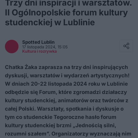
Trzy dni inspiracji i warsztatów.
II Ogólnopolskie forum kultury
studenckiej w Lublinie
Facebook
Twitter / X
Spotted
Lublin
E-mail
17 listopada 2024, 15:05
Messenger
Kultura i rozrywka
Whatsapp
Kopiuj link
Chatka Żaka zaprasza na trzy dni inspirujących
dyskusji, warsztatów i wydarzeń artystycznych!
W dniach 20-22 listopada 2024 roku w Lublinie
odbędzie się Forum, które zgromadzi działaczy
kultury studenckiej, animatorów oraz twórców z
całej Polski. Warsztaty, spotkania i dyskusje o
tym co studenckie Tegoroczne hasło forum
kultury studenckiej brzmi „Jednością silni,
rozumni szałem”. Organizatorzy wyznaczają nim