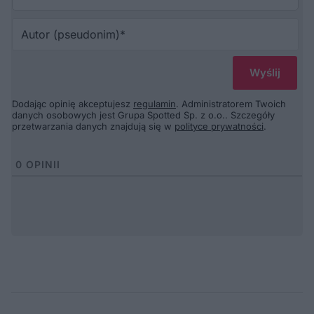
Au
(p
Dodając opinię akceptujesz
regulamin
. Administratorem Twoich
danych osobowych jest Grupa Spotted Sp. z o.o.. Szczegóły
przetwarzania danych znajdują się w
polityce prywatności
.
0
OPINII