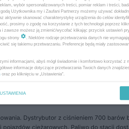
klam, wybór spersonalizowanych treści, pomiar reklam i treści, bad
 zgodą Użytkownika my i Zaufani Partnerzy możemy używać dokład
 prac. Z ziemi wystają pręty zbrojeniowe, k
az aktywnie skanować charakterystykę urządzenia do celów identyfi
cji, pod którymi znajdować się będą m.in. dyst
ść, prosimy o zgodę na korzystanie z tych technologii poprzez klikn
a i zawsze możesz ją zmienić/wycofać klikając przycisk ustawień pr
ogu strony
. Niektóre rodzaje przetwarzania danych nie wymagaj
agazyny średniego ciśnienia i stacja sprężan
iwić się takiemu przetwarzaniu. Preferencje będą miały zastosowania
ulicy. Za pobliską stacją trafo stanie pylon z
dzie cena za kilogram wodoru.
szymi informacjami, abyś mógł świadomie i komfortowo korzystać z
gółowe informacje dotyczące przetwarzania Twoich danych znajdzi
s
oraz po kliknięciu w „Ustawienia”.
nkowania jest podobny do tego z tradycyjnej 
czyn technicznych (wyrównanie ciśnienia) stac
USTAWIENIA
nkowania. Dystrybutor z ciśnieniem 700 barów
 i pojazdów ciężarowych. Paliwo do stacji do