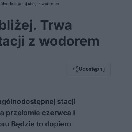
gólnodostępnej stacji z wodorem
liżej. Trwa
tacji z wodorem
Facebook
Twitter / X
E-mail
Udostępnij
Messenger
Whatsapp
Kopiuj link
ogólnodostępnej stacji
na przełomie czerwca i
oru Będzie to dopiero