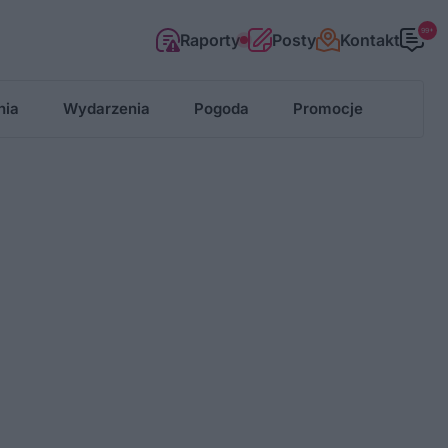
99+
Raporty
Posty
Kontakt
nia
Wydarzenia
Pogoda
Promocje