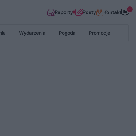
99+
Raporty
Posty
Kontakt
nia
Wydarzenia
Pogoda
Promocje