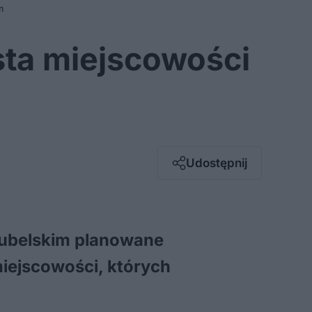
m
ista miejscowości
Facebook
Twitter / X
E-mail
Udostępnij
Messenger
Whatsapp
Kopiuj link
 lubelskim planowane
miejscowości, których