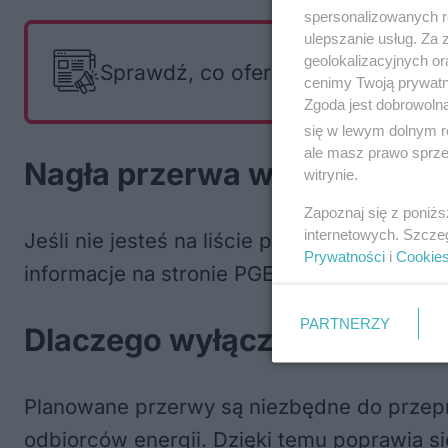
spersonalizowanych re
ulepszanie usług. Za
geolokalizacyjnych or
Sprawdź, co oferują i czego szuka
cenimy Twoją prywatno
Zgoda jest dobrowoln
się w lewym dolnym r
ale masz prawo sprzec
Nagła przerwa w dostawie p
witrynie.
Zapoznaj się z poniż
internetowych. Szcze
Jeśli nie jesteś na liście planowanych wył
Prywatności
i
Cookie
informacje na stronie PGE Dystrybucja.
PARTNERZY
Dlaczego wyłączają prąd?
Planowane przerwy są niezbędne do przepr
odbiorców energii. Dzięki temu poprawia się