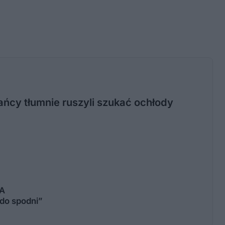
ńcy tłumnie ruszyli szukać ochłody
IA
do spodni”