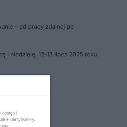
anie – od pracy zdalnej po
i niedzielę, 12-13 lipca 2025 roku.
 dostęp i
lne identyfikatory,
iania