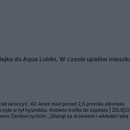
ejka do Aqua Lublin. W czasie upałów mieszka
ciał skoczyć. 42-latek miał ponad 2,5 promila alkoholu
zyła w tył hyundaia. Kobieta trafiła do szpitala | ZDJĘC
wem Zemborzyckim. „Stanął za drzewem i wkładał rękę 