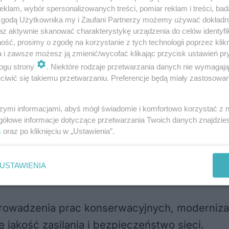
klam, wybór spersonalizowanych treści, pomiar reklam i treści, bad
 zgodą Użytkownika my i Zaufani Partnerzy możemy używać dokład
az aktywnie skanować charakterystykę urządzenia do celów identyfi
ją mieszkańcy Lublina
ść, prosimy o zgodę na korzystanie z tych technologii poprzez klikn
a i zawsze możesz ją zmienić/wycofać klikając przycisk ustawień pr
ogu strony
. Niektóre rodzaje przetwarzania danych nie wymagaj
iwić się takiemu przetwarzaniu. Preferencje będą miały zastosowania
rądu?
szymi informacjami, abyś mógł świadomie i komfortowo korzystać z
gółowe informacje dotyczące przetwarzania Twoich danych znajdzi
ączeń, może to oznaczać awarię. Zgłoś ją pod
s
oraz po kliknięciu w „Ustawienia”.
USTAWIENIA
owadzenia prac konserwacyjnych, modernizacj
 jakość zasilania i bezpieczeństwo sieci.