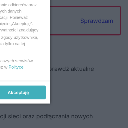
anie odbiorców oraz
nych danych
kacji. Ponieważ
Sprawdzam
ięcie „Akceptuję”.
ywatności znajdujący
ą zgody użytkownika,
 tylko na tej
 naszych serwisów
esz w
Polityce
 numerem 991 lub sprawdź aktualne
Akceptuję
i sieci oraz podłączania nowych