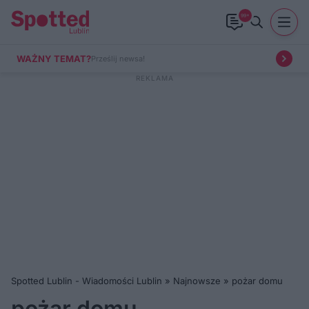
99+
WAŻNY TEMAT?
Prześlij newsa!
Spotted Lublin - Wiadomości Lublin
»
Najnowsze
»
pożar domu
pożar domu