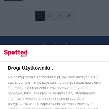
1
2
›
»
Drogi Użytkowniku,
Kontakt
Na naszej stronie spottedlublin.pl, my oraz naszych 1162
Regulamin
Polityka prywatności
zaufanych partnerów uzyskujemy dostęp i przechowujemy
RODO
informacje na urządzeniu oraz przetwarzamy dane
Warunki korzystania z treści
osobowe, takie jak unikalne identyfikatory, standardowe
informacje wysyłane przez urządzenie czy dane
KATEGORIE
przeglądania w celu zapewniania spersonalizowanych