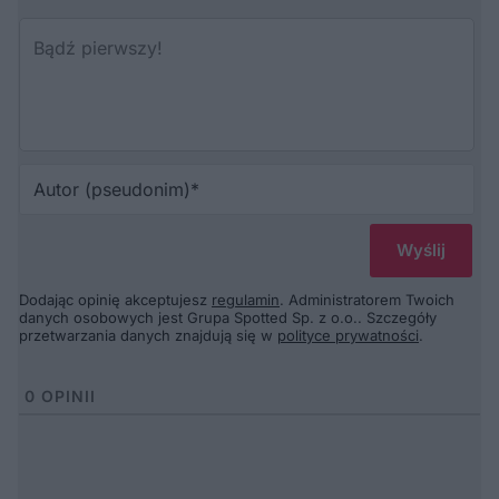
Au
(p
Dodając opinię akceptujesz
regulamin
. Administratorem Twoich
danych osobowych jest Grupa Spotted Sp. z o.o.. Szczegóły
przetwarzania danych znajdują się w
polityce prywatności
.
0
OPINII