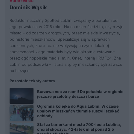
Autor tekstu
Dominik Wąsik
Redaktor naczelny Spotted Lublin, związany z portalem od
jego powstania w 2016 roku. Na co dzień śledzi to, czym żyje
miasto – od zdarzeń drogowych, przez miejskie inwestycje,
po historie mieszkańców. Specjalizuje się w sprawach
codziennych, które realnie wpływają na życie lokalnej
społeczności. Jego materiały były wielokrotnie cytowane
przez ogólnopolskie media, m.in. Onet, Interię i RMF24. Zna
Lublin od podszewki – i stara się, by mieszkańcy byli zawsze
na bieżąco.
Pozostałe teksty autora
Burzowa noc za nami! Do południa w regionie
jeszcze przelotny deszcz i burze
Ogromna kolejka do Aqua Lublin. W czasie
upałów mieszkańcy tłumnie ruszyli szukać
ochłody
Stał za barierkami mostu 700-lecia Lublina,
chciał skoczyć. 42-latek miał ponad 2,5
promila alkoholu