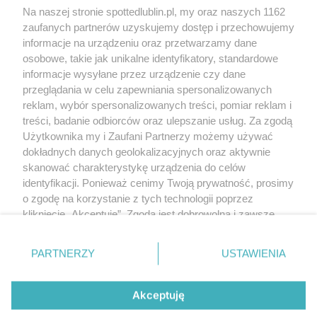
Kontakt
Na naszej stronie spottedlublin.pl, my oraz naszych 1162
Regulamin
Polityka prywatności
zaufanych partnerów uzyskujemy dostęp i przechowujemy
RODO
informacje na urządzeniu oraz przetwarzamy dane
Warunki korzystania z treści
osobowe, takie jak unikalne identyfikatory, standardowe
informacje wysyłane przez urządzenie czy dane
KATEGORIE
przeglądania w celu zapewniania spersonalizowanych
reklam, wybór spersonalizowanych treści, pomiar reklam i
OGŁOSZENIA
treści, badanie odbiorców oraz ulepszanie usług. Za zgodą
Użytkownika my i Zaufani Partnerzy możemy używać
WYDARZENIA
dokładnych danych geolokalizacyjnych oraz aktywnie
skanować charakterystykę urządzenia do celów
identyfikacji. Ponieważ cenimy Twoją prywatność, prosimy
NA SKRÓTY
o zgodę na korzystanie z tych technologii poprzez
kliknięcie „Akceptuję”. Zgoda jest dobrowolna i zawsze
możesz ją zmienić/wycofać klikając przycisk ustawień
prywatności znajdujący się w lewym dolnym rogu strony
PARTNERZY
USTAWIENIA
. Niektóre rodzaje przetwarzania danych nie wymagają
© 2025. Spotted Lublin. Wszystkie prawa zastrzeżone.
zgody użytkownika, ale masz prawo sprzeciwić się
Mapa strony
takiemu przetwarzaniu. Preferencje będą miały
Akceptuję
zastosowania tylko na tej witrynie.