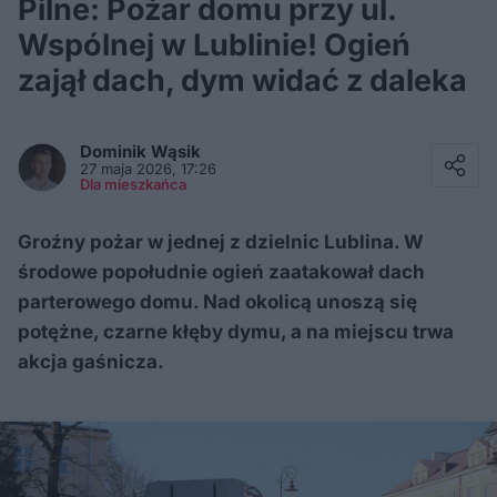
Pilne: Pożar domu przy ul.
Wspólnej w Lublinie! Ogień
zajął dach, dym widać z daleka
Facebook
Twitter / X
Dominik
Wąsik
E-mail
27 maja 2026, 17:26
Messenger
Dla mieszkańca
Whatsapp
Kopiuj link
Groźny pożar w jednej z dzielnic Lublina. W
środowe popołudnie ogień zaatakował dach
parterowego domu. Nad okolicą unoszą się
potężne, czarne kłęby dymu, a na miejscu trwa
akcja gaśnicza.