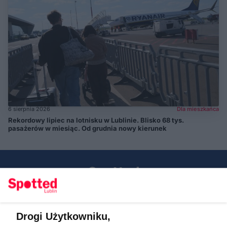
6 sierpnia 2026
Dla mieszkańca
Rekordowy lipiec na lotnisku w Lublinie. Blisko 68 tys.
pasażerów w miesiąc. Od grudnia nowy kierunek
Drogi Użytkowniku,