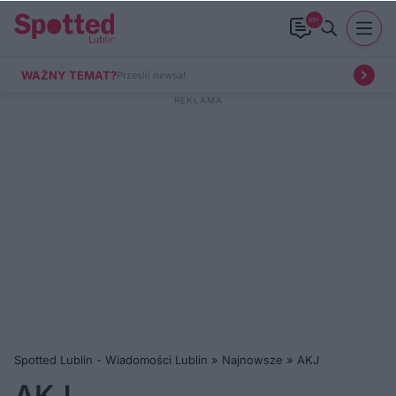
99+
WAŻNY TEMAT?
Prześlij newsa!
Spotted Lublin - Wiadomości Lublin
»
Najnowsze
»
AKJ
AKJ