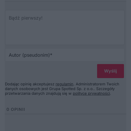
Au
(p
Dodając opinię akceptujesz
regulamin
. Administratorem Twoich
danych osobowych jest Grupa Spotted Sp. z o.o.. Szczegóły
przetwarzania danych znajdują się w
polityce prywatności
.
0
OPINII