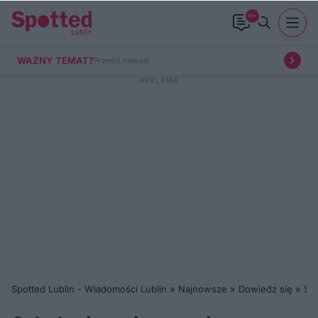
99+
WAŻNY TEMAT?
Prześlij newsa!
Spotted Lublin - Wiadomości Lublin
»
Najnowsze
»
Dowiedz się
»
Szk