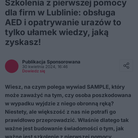
Szkolenia z pierwszej pomocy
dla firm w Lublinie: obsługa
AED i opatrywanie urazów to
tylko ułamek wiedzy, jaką
zyskasz!
Facebook
Twitter / X
Publikacja Sponsorowana
E-mail
30 kwietnia 2024, 16:46
Messenger
Dowiedz się
Whatsapp
Kopiuj link
Wiesz, na czym polega wywiad SAMPLE, który
może zaważyć na tym, czy osoba poszkodowana
w wypadku wyjdzie z niego obronną ręką?
Niestety, ale większość z nas nie potrafi go
prawidłowo przeprowadzić. Właśnie dlatego tak
ważne jest budowanie świadomości o tym, jak
ważne jest szkolenie z pierwszej pomocy