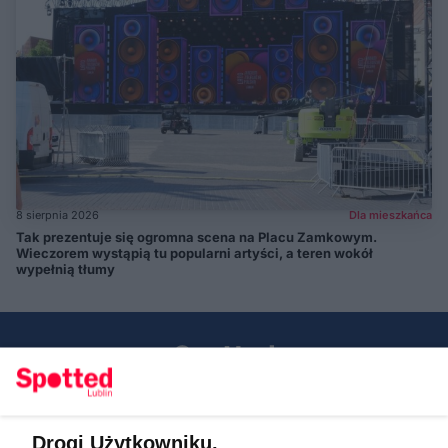
8 sierpnia 2026
Dla mieszkańca
Tak prezentuje się ogromna scena na Placu Zamkowym.
Wieczorem wystąpią tu popularni artyści, a teren wokół
wypełnią tłumy
Drogi Użytkowniku,