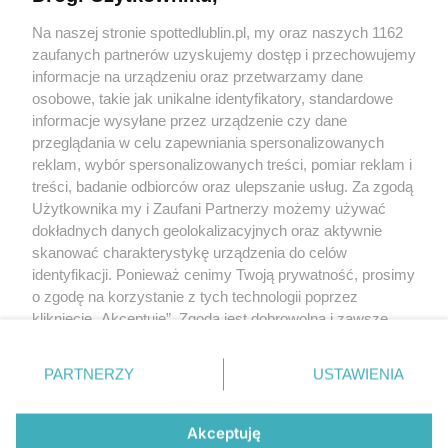
Kontakt
Na naszej stronie spottedlublin.pl, my oraz naszych 1162
Regulamin
Polityka prywatności
zaufanych partnerów uzyskujemy dostęp i przechowujemy
RODO
informacje na urządzeniu oraz przetwarzamy dane
Warunki korzystania z treści
osobowe, takie jak unikalne identyfikatory, standardowe
informacje wysyłane przez urządzenie czy dane
KATEGORIE
przeglądania w celu zapewniania spersonalizowanych
reklam, wybór spersonalizowanych treści, pomiar reklam i
OGŁOSZENIA
treści, badanie odbiorców oraz ulepszanie usług. Za zgodą
Użytkownika my i Zaufani Partnerzy możemy używać
dokładnych danych geolokalizacyjnych oraz aktywnie
WYDARZENIA
skanować charakterystykę urządzenia do celów
identyfikacji. Ponieważ cenimy Twoją prywatność, prosimy
NA SKRÓTY
o zgodę na korzystanie z tych technologii poprzez
kliknięcie „Akceptuję”. Zgoda jest dobrowolna i zawsze
możesz ją zmienić/wycofać klikając przycisk ustawień
prywatności znajdujący się w lewym dolnym rogu strony
PARTNERZY
USTAWIENIA
. Niektóre rodzaje przetwarzania danych nie wymagają
© 2025. Spotted Lublin. Wszystkie prawa zastrzeżone.
zgody użytkownika, ale masz prawo sprzeciwić się
Mapa strony
takiemu przetwarzaniu. Preferencje będą miały
Akceptuję