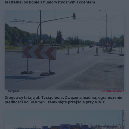
teatralnej odsłonie z humorystycznym akcentem
8 sierpnia 2026
Dla mieszkańca
Drogowcy łatają al. Tysiąclecia. Zwężona jezdnia, ograniczenie
prędkości do 30 km/h i zamknięte przejście przy VIVO!