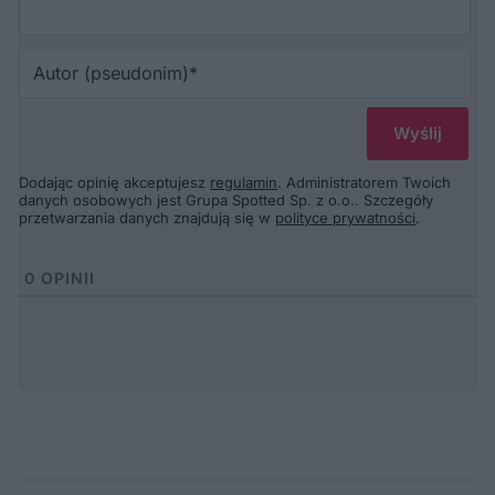
Au
(p
Dodając opinię akceptujesz
regulamin
. Administratorem Twoich
danych osobowych jest Grupa Spotted Sp. z o.o.. Szczegóły
przetwarzania danych znajdują się w
polityce prywatności
.
0
OPINII