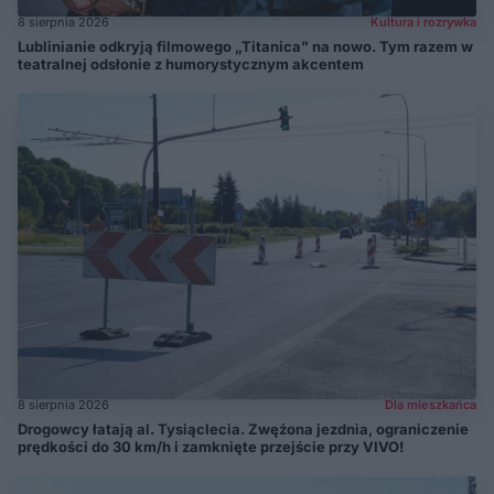
8 sierpnia 2026
Kultura i rozrywka
Lublinianie odkryją filmowego „Titanica” na nowo. Tym razem w
teatralnej odsłonie z humorystycznym akcentem
8 sierpnia 2026
Dla mieszkańca
Drogowcy łatają al. Tysiąclecia. Zwężona jezdnia, ograniczenie
prędkości do 30 km/h i zamknięte przejście przy VIVO!