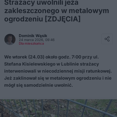
Strażacy uwolnili jeża
zakleszczonego w metalowym
ogrodzeniu [ZDJĘCIA]
Facebook
Twitter / X
Dominik
Wąsik
E-mail
24 marca 2026, 09:46
Messenger
Dla mieszkańca
Whatsapp
Kopiuj link
We wtorek (24.03) około godz. 7:00 przy ul.
Stefana Kisielewskiego w Lublinie strażacy
interweniowali w niecodziennej misji ratunkowej.
Jeż zaklinował się w metalowym ogrodzeniu i nie
mógł się samodzielnie uwolnić.