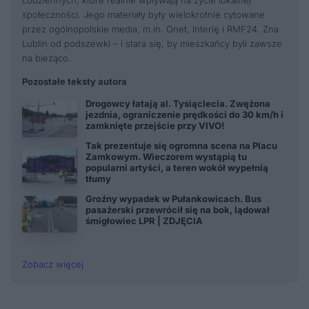
codziennych, które realnie wpływają na życie lokalnej
społeczności. Jego materiały były wielokrotnie cytowane
przez ogólnopolskie media, m.in. Onet, Interię i RMF24. Zna
Lublin od podszewki – i stara się, by mieszkańcy byli zawsze
na bieżąco.
Pozostałe teksty autora
Drogowcy łatają al. Tysiąclecia. Zwężona
jezdnia, ograniczenie prędkości do 30 km/h i
zamknięte przejście przy VIVO!
Tak prezentuje się ogromna scena na Placu
Zamkowym. Wieczorem wystąpią tu
popularni artyści, a teren wokół wypełnią
tłumy
Groźny wypadek w Pułankowicach. Bus
pasażerski przewrócił się na bok, lądował
śmigłowiec LPR | ZDJĘCIA
Zobacz więcej