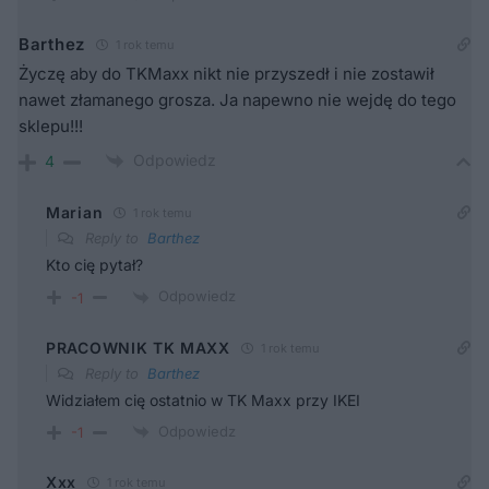
Barthez
1 rok temu
Życzę aby do TKMaxx nikt nie przyszedł i nie zostawił
nawet złamanego grosza. Ja napewno nie wejdę do tego
sklepu!!!
Odpowiedz
4
Marian
1 rok temu
Reply to
Barthez
Kto cię pytał?
Odpowiedz
-1
PRACOWNIK TK MAXX
1 rok temu
Reply to
Barthez
Widziałem cię ostatnio w TK Maxx przy IKEI
Odpowiedz
-1
Xxx
1 rok temu