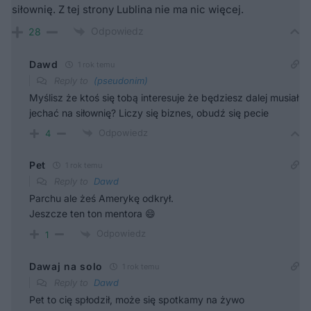
siłownię. Z tej strony Lublina nie ma nic więcej.
Odpowiedz
28
Dawd
1 rok temu
Reply to
(pseudonim)
Myślisz że ktoś się tobą interesuje że będziesz dalej musiał
jechać na siłownię? Liczy się biznes, obudź się pecie
Odpowiedz
4
Pet
1 rok temu
Reply to
Dawd
Parchu ale żeś Amerykę odkrył.
Jeszcze ten ton mentora 😄
Odpowiedz
1
Dawaj na solo
1 rok temu
Reply to
Dawd
Pet to cię spłodził, może się spotkamy na żywo