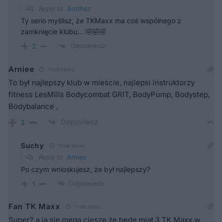
Reply to
Barthez
Ty serio myślisz, że TKMaxx ma coś wspólnego z
zamknięcie klubu… 🤣🤣🤣
Odpowiedz
2
Arniee
1 rok temu
To był najlepszy klub w mieście, najlepsi instruktorzy
fitness LesMills Bodycombat GRIT, BodyPump, Bodystep,
Bodybalance ,
Odpowiedz
3
Suchy
1 rok temu
Reply to
Arniee
Po czym wnioskujesz, że był najlepszy?
Odpowiedz
1
Fan TK Maxx
1 rok temu
Super? a ja się mega cieszę że będe miał 3 TK Maxx w