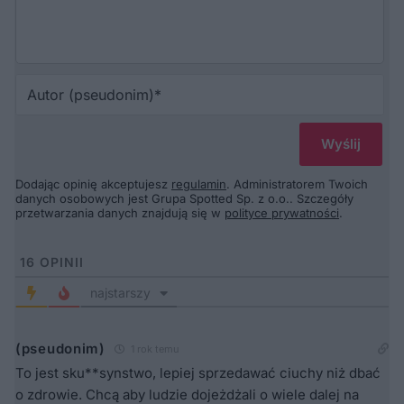
Au
(p
Dodając opinię akceptujesz
regulamin
. Administratorem Twoich
danych osobowych jest Grupa Spotted Sp. z o.o.. Szczegóły
przetwarzania danych znajdują się w
polityce prywatności
.
16
OPINII
najstarszy
(pseudonim)
1 rok temu
To jest sku**synstwo, lepiej sprzedawać ciuchy niż dbać
o zdrowie. Chcą aby ludzie dojeżdżali o wiele dalej na