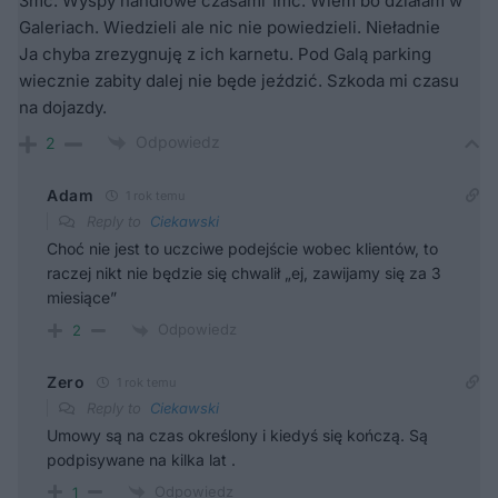
3mc. Wyspy handlowe czasami 1mc. Wiem bo działam w
Galeriach. Wiedzieli ale nic nie powiedzieli. Nieładnie
Ja chyba zrezygnuję z ich karnetu. Pod Galą parking
wiecznie zabity dalej nie będe jeździć. Szkoda mi czasu
na dojazdy.
Odpowiedz
2
Adam
1 rok temu
Reply to
Ciekawski
Choć nie jest to uczciwe podejście wobec klientów, to
raczej nikt nie będzie się chwalił „ej, zawijamy się za 3
miesiące”
Odpowiedz
2
Zero
1 rok temu
Reply to
Ciekawski
Umowy są na czas określony i kiedyś się kończą. Są
podpisywane na kilka lat .
Odpowiedz
1