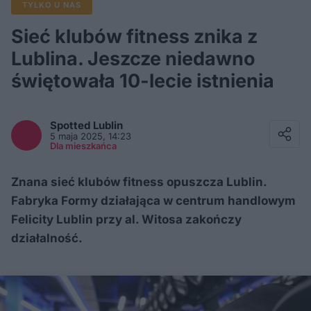
TYLKO U NAS
Sieć klubów fitness znika z
Lublina. Jeszcze niedawno
świętowała 10-lecie istnienia
Facebook
Twitter / X
Spotted
Lublin
E-mail
5 maja 2025, 14:23
Messenger
Dla mieszkańca
Whatsapp
Kopiuj link
Znana sieć klubów fitness opuszcza Lublin.
Fabryka Formy działająca w centrum handlowym
Felicity Lublin przy al. Witosa zakończy
działalność.