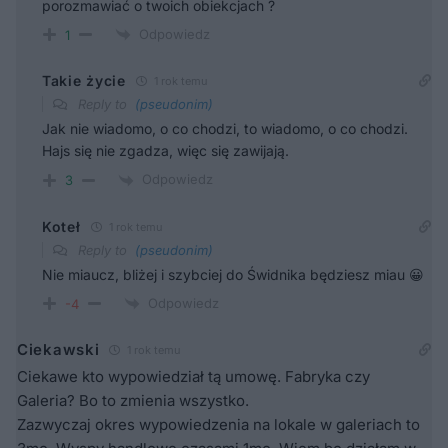
porozmawiać o twoich obiekcjach ?
Odpowiedz
1
Takie życie
1 rok temu
Reply to
(pseudonim)
Jak nie wiadomo, o co chodzi, to wiadomo, o co chodzi.
Hajs się nie zgadza, więc się zawijają.
Odpowiedz
3
Koteł
1 rok temu
Reply to
(pseudonim)
Nie miaucz, bliżej i szybciej do Świdnika będziesz miau 😀
Odpowiedz
-4
Ciekawski
1 rok temu
Ciekawe kto wypowiedział tą umowę. Fabryka czy
Galeria? Bo to zmienia wszystko.
Zazwyczaj okres wypowiedzenia na lokale w galeriach to