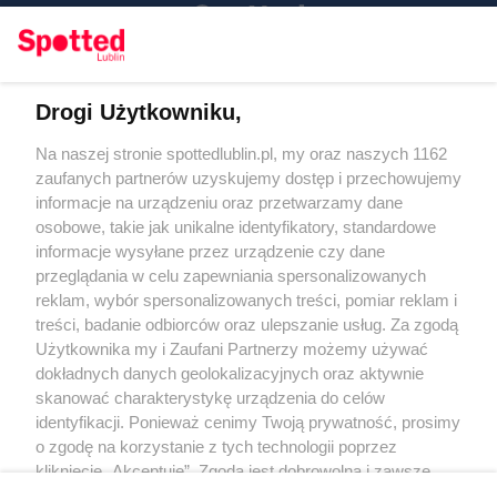
Drogi Użytkowniku,
Kontakt
Na naszej stronie spottedlublin.pl, my oraz naszych 1162
Regulamin
Polityka prywatności
zaufanych partnerów uzyskujemy dostęp i przechowujemy
RODO
informacje na urządzeniu oraz przetwarzamy dane
Warunki korzystania z treści
osobowe, takie jak unikalne identyfikatory, standardowe
informacje wysyłane przez urządzenie czy dane
KATEGORIE
przeglądania w celu zapewniania spersonalizowanych
reklam, wybór spersonalizowanych treści, pomiar reklam i
OGŁOSZENIA
treści, badanie odbiorców oraz ulepszanie usług. Za zgodą
Użytkownika my i Zaufani Partnerzy możemy używać
dokładnych danych geolokalizacyjnych oraz aktywnie
WYDARZENIA
skanować charakterystykę urządzenia do celów
identyfikacji. Ponieważ cenimy Twoją prywatność, prosimy
NA SKRÓTY
o zgodę na korzystanie z tych technologii poprzez
kliknięcie „Akceptuję”. Zgoda jest dobrowolna i zawsze
możesz ją zmienić/wycofać klikając przycisk ustawień