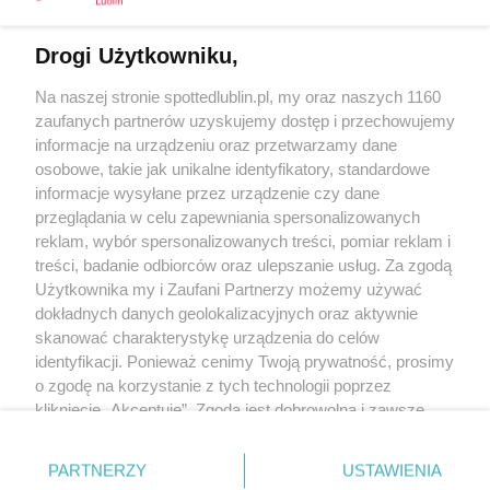
Drogi Użytkowniku,
Kontakt
Na naszej stronie spottedlublin.pl, my oraz naszych 1160
Regulamin
Polityka prywatności
zaufanych partnerów uzyskujemy dostęp i przechowujemy
RODO
informacje na urządzeniu oraz przetwarzamy dane
Warunki korzystania z treści
osobowe, takie jak unikalne identyfikatory, standardowe
informacje wysyłane przez urządzenie czy dane
KATEGORIE
przeglądania w celu zapewniania spersonalizowanych
reklam, wybór spersonalizowanych treści, pomiar reklam i
OGŁOSZENIA
treści, badanie odbiorców oraz ulepszanie usług. Za zgodą
Użytkownika my i Zaufani Partnerzy możemy używać
WYDARZENIA
dokładnych danych geolokalizacyjnych oraz aktywnie
skanować charakterystykę urządzenia do celów
identyfikacji. Ponieważ cenimy Twoją prywatność, prosimy
NA SKRÓTY
o zgodę na korzystanie z tych technologii poprzez
kliknięcie „Akceptuję”. Zgoda jest dobrowolna i zawsze
możesz ją zmienić/wycofać klikając przycisk ustawień
prywatności znajdujący się w lewym dolnym rogu strony
PARTNERZY
USTAWIENIA
. Niektóre rodzaje przetwarzania danych nie wymagają