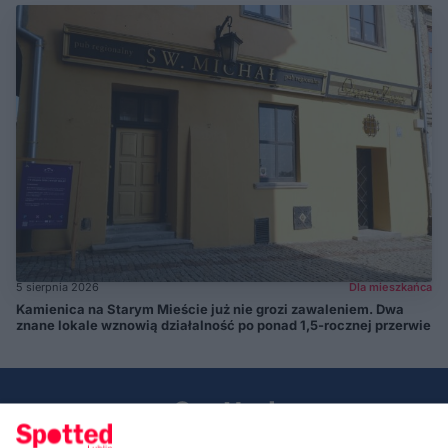
5 sierpnia 2026
Dla mieszkańca
Kamienica na Starym Mieście już nie grozi zawaleniem. Dwa
znane lokale wznowią działalność po ponad 1,5-rocznej przerwie