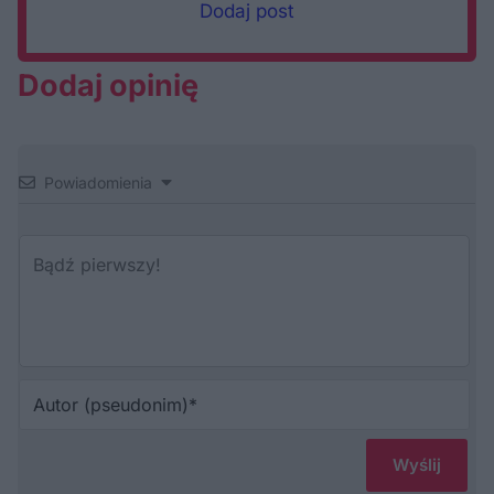
Dodaj post
Dodaj opinię
Powiadomienia
Au
(p