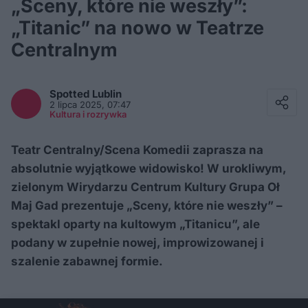
„Sceny, które nie weszły”:
„Titanic” na nowo w Teatrze
Centralnym
Facebook
Twitter / X
Spotted
Lublin
E-mail
2 lipca 2025, 07:47
Messenger
Kultura i rozrywka
Whatsapp
Kopiuj link
Teatr Centralny/Scena Komedii zaprasza na
absolutnie wyjątkowe widowisko! W urokliwym,
zielonym Wirydarzu Centrum Kultury Grupa Oł
Maj Gad prezentuje „Sceny, które nie weszły” –
spektakl oparty na kultowym „Titanicu”, ale
podany w zupełnie nowej, improwizowanej i
szalenie zabawnej formie.