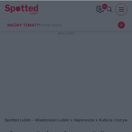
99+
WAŻNY TEMAT?
Prześlij newsa!
Spotted Lublin - Wiadomości Lublin
»
Najnowsze
»
Kultura i rozrywka