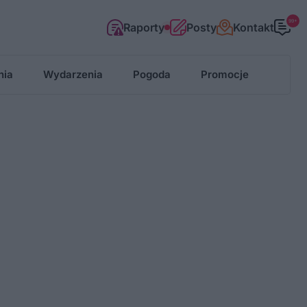
99+
Raporty
Posty
Kontakt
nia
Wydarzenia
Pogoda
Promocje