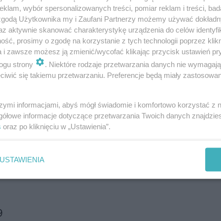
klam, wybór spersonalizowanych treści, pomiar reklam i treści, bad
 zgodą Użytkownika my i Zaufani Partnerzy możemy używać dokład
az aktywnie skanować charakterystykę urządzenia do celów identyfi
ść, prosimy o zgodę na korzystanie z tych technologii poprzez klikn
a i zawsze możesz ją zmienić/wycofać klikając przycisk ustawień pr
ogu strony
. Niektóre rodzaje przetwarzania danych nie wymagaj
iwić się takiemu przetwarzaniu. Preferencje będą miały zastosowania
1B
szymi informacjami, abyś mógł świadomie i komfortowo korzystać z
gółowe informacje dotyczące przetwarzania Twoich danych znajdzi
s
oraz po kliknięciu w „Ustawienia”.
USTAWIENIA
9