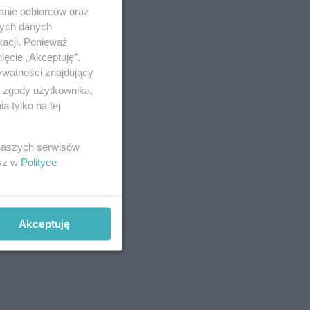
anie odbiorców oraz
nych danych
kacji. Ponieważ
ięcie „Akceptuję”.
ywatności znajdujący
ą zgody użytkownika,
 tylko na tej
 naszych serwisów
esz w
Polityce
Akceptuję