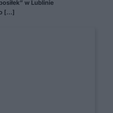
osiłek” w Lublinie
o […]