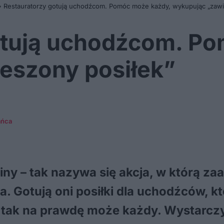
»
Restauratorzy gotują uchodźcom. Pomóc może każdy, wykupując „zawi
otują uchodźcom. P
eszony posiłek”
ańca
ainy – tak nazywa się akcja, w którą za
a. Gotują oni posiłki dla uchodźców, k
c tak na prawdę może każdy. Wystarcz