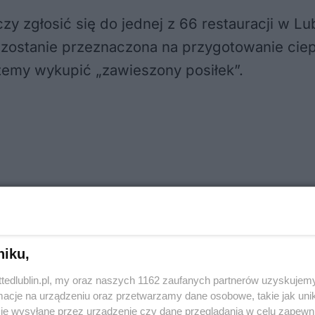
 zgłosić się do jednej z 66 restauracji w Lubl
zostanie przeznaczona na przygotowanie ciepł
ożemy wykupić „zawieszony posiłek”.
niku,
ttedlublin.pl, my oraz naszych 1162 zaufanych partnerów uzyskujemy
cje na urządzeniu oraz przetwarzamy dane osobowe, takie jak unika
je wysyłane przez urządzenie czy dane przeglądania w celu zapewn