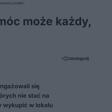
eszony posiłek”
omóc może każdy,
Facebook
Twitter / X
E-mail
Udostępnij
Messenger
Whatsapp
Kopiuj link
angażowali się
tórych nie stać na
y wykupić w lokalu