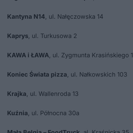
Kantyna N14
, ul. Nałęczowska 14
Kaprys
, ul. Turkusowa 2
KAWA i ŁAWA
, ul. Zygmunta Krasińskiego 1
Koniec Świata pizza
, ul. Nałkowskich 103
Krajka
, ul. Wallenroda 13
Kuźnia
, ul. Północna 30a
Mała Belgia – FoodTruck
, al. Kraśnicka 35