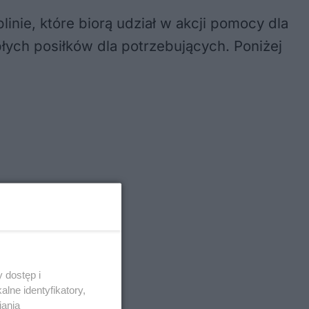
inie, które biorą udział w akcji pomocy dla
ych posiłków dla potrzebujących. Poniżej
 dostęp i
lne identyfikatory,
iania