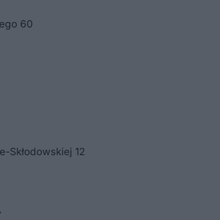
iego 60
rie-Skłodowskiej 12
7