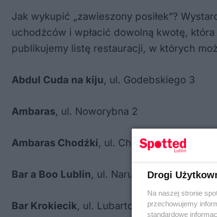
Jak wykupić „zawieszony posiłek”? Wystarczy
uchodźców i wpłacić dowolną kwotę, która 
publikujemy listę restauracji, w których m
Abdul Cuda na kiju
, ul. Godebskiego 3
Ambaras
, ul. Noworybna 2
Ambaras Chodźki
, ul. Chodźki 19
Bar a Boo Lublin
, ul. Narutowicza 9
Drogi Użytkow
Na naszej stronie spo
przechowujemy informa
Bar Krokiecik
, ul. Lubartowska 17
standardowe informac