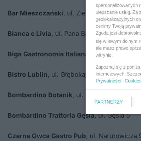
spersonalizowanych re
Bar Mieszczański
, ul. Zielona 3
ulepszanie usług. Za
geolokalizacyjnych or
cenimy Twoją prywatno
Bianca e Livia
, ul. Pana Balcera 6
Zgoda jest dobrowoln
się w lewym dolnym r
ale masz prawo sprzec
Biga Gastronomia Italiana
, ul. Staszica 10/
witrynie.
Zapoznaj się z poniż
Bistro Lublin
, ul. Głęboka 10
internetowych. Szcze
Prywatności
i
Cookie
Bombardino Botanik
, ul. Sławinkowska 15a
PARTNERZY
Bombardino Trattoria Gęsia
, ul. Gęsia 5
Czarna Owca Gastro Pub
, ul. Narutowicza 