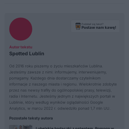
Podobał się tekst?
Postaw nam kawę!
Autor tekstu
Spotted Lublin
Od 2016 roku piszemy o życiu mieszkańców Lublina.
Jesteśmy zawsze z nimi: informujemy, interweniujemy,
pomagamy. Każdego dnia dostarczamy czytelnikom
informacje z naszego miasta i regionu. Wielokrotnie zdobyte
przez nas newsy trafiły do ogólnopolskiej prasy, telewizji,
radia i Internetu. Jesteśmy jednym z największych portali w
Lublinie, który według wyników oglądalności Google
Analytics, w marcu 2022 r. odwiedziło ponad 1,7 mln UU.
Pozostałe teksty autora
Lubelskie badaczki z patentem. Pomogą w