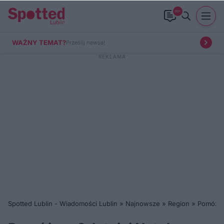
99+
WAŻNY TEMAT?
Prześlij newsa!
Spotted Lublin - Wiadomości Lublin
»
Najnowsze
»
Region
»
Pomóżmy 