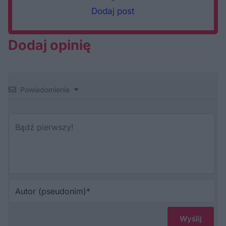
Dodaj post
Dodaj opinię
Powiadomienia
Au
(p