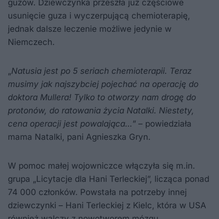
guzów. Dziewczynka przeszła już częściowe
usunięcie guza i wyczerpującą chemioterapię,
jednak dalsze leczenie możliwe jedynie w
Niemczech.
„
Natusia jest po 5 seriach chemioterapii. Teraz
musimy jak najszybciej pojechać na operację do
doktora Mullera! Tylko to otworzy nam drogę do
protonów, do ratowania życia Natalki. Niestety,
cena operacji jest powalająca…
” – powiedziała
mama Natalki, pani Agnieszka Gryn.
W pomoc małej wojowniczce włączyła się m.in.
grupa „Licytacje dla Hani Terleckiej”, licząca ponad
74 000 członków. Powstała na potrzeby innej
dziewczynki – Hani Terleckiej z Kielc, która w USA
również walczy z nowotworem mózgu.