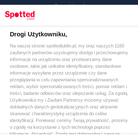
Drogi Użytkowniku,
Kontakt
Na naszej stronie spottedlublin.pl, my oraz naszych 1160
Regulamin
Polityka prywatności
zaufanych partnerów uzyskujemy dostęp i przechowujemy
RODO
informacje na urządzeniu oraz przetwarzamy dane
Warunki korzystania z treści
osobowe, takie jak unikalne identyfikatory, standardowe
informacje wysyłane przez urządzenie czy dane
KATEGORIE
przeglądania w celu zapewniania spersonalizowanych
reklam, wybór spersonalizowanych treści, pomiar reklam i
OGŁOSZENIA
treści, badanie odbiorców oraz ulepszanie usług. Za zgodą
Użytkownika my i Zaufani Partnerzy możemy używać
dokładnych danych geolokalizacyjnych oraz aktywnie
WYDARZENIA
skanować charakterystykę urządzenia do celów
identyfikacji. Ponieważ cenimy Twoją prywatność, prosimy
NA SKRÓTY
o zgodę na korzystanie z tych technologii poprzez
kliknięcie „Akceptuję”. Zgoda jest dobrowolna i zawsze