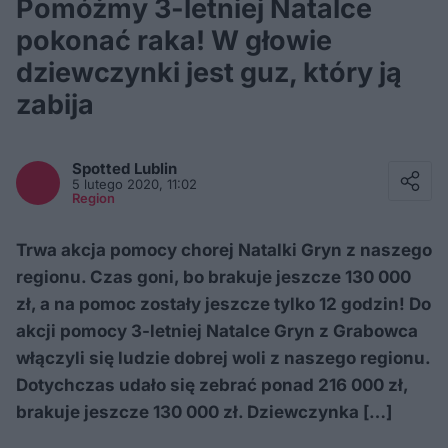
Pomóżmy 3-letniej Natalce
pokonać raka! W głowie
dziewczynki jest guz, który ją
zabija
Facebook
Twitter / X
Spotted
Lublin
E-mail
5 lutego 2020, 11:02
Messenger
Region
Whatsapp
Kopiuj link
Trwa akcja pomocy chorej Natalki Gryn z naszego
regionu. Czas goni, bo brakuje jeszcze 130 000
zł, a na pomoc zostały jeszcze tylko 12 godzin! Do
akcji pomocy 3-letniej Natalce Gryn z Grabowca
włączyli się ludzie dobrej woli z naszego regionu.
Dotychczas udało się zebrać ponad 216 000 zł,
brakuje jeszcze 130 000 zł. Dziewczynka […]