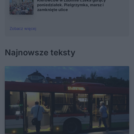
Kierowców w Lublinie czeka gorący
poniedziałek. Pielgrzymka, marsz i
zamknięte ulice
Zobacz więcej
Najnowsze teksty