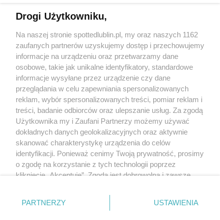
Drogi Użytkowniku,
Kontakt
Na naszej stronie spottedlublin.pl, my oraz naszych 1162
Regulamin
Polityka prywatności
zaufanych partnerów uzyskujemy dostęp i przechowujemy
RODO
informacje na urządzeniu oraz przetwarzamy dane
Warunki korzystania z treści
osobowe, takie jak unikalne identyfikatory, standardowe
informacje wysyłane przez urządzenie czy dane
KATEGORIE
przeglądania w celu zapewniania spersonalizowanych
reklam, wybór spersonalizowanych treści, pomiar reklam i
OGŁOSZENIA
treści, badanie odbiorców oraz ulepszanie usług. Za zgodą
Użytkownika my i Zaufani Partnerzy możemy używać
WYDARZENIA
dokładnych danych geolokalizacyjnych oraz aktywnie
skanować charakterystykę urządzenia do celów
identyfikacji. Ponieważ cenimy Twoją prywatność, prosimy
NA SKRÓTY
o zgodę na korzystanie z tych technologii poprzez
kliknięcie „Akceptuję”. Zgoda jest dobrowolna i zawsze
możesz ją zmienić/wycofać klikając przycisk ustawień
prywatności znajdujący się w lewym dolnym rogu strony
PARTNERZY
USTAWIENIA
. Niektóre rodzaje przetwarzania danych nie wymagają
© 2025. Spotted Lublin. Wszystkie prawa zastrzeżone.