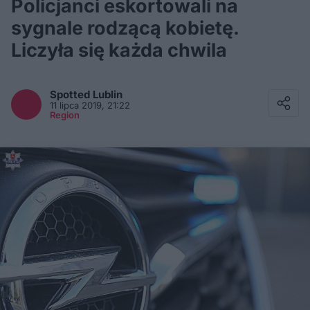
Policjanci eskortowali na
sygnale rodzącą kobietę.
Liczyła się każda chwila
Facebook
Twitter / X
Spotted
Lublin
E-mail
11 lipca 2019, 21:22
Messenger
Region
Whatsapp
Kopiuj link