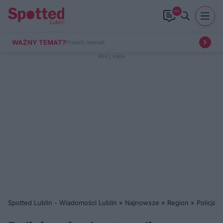
99+
WAŻNY TEMAT?
Prześlij newsa!
Spotted Lublin - Wiadomości Lublin
»
Najnowsze
»
Region
»
Policjan