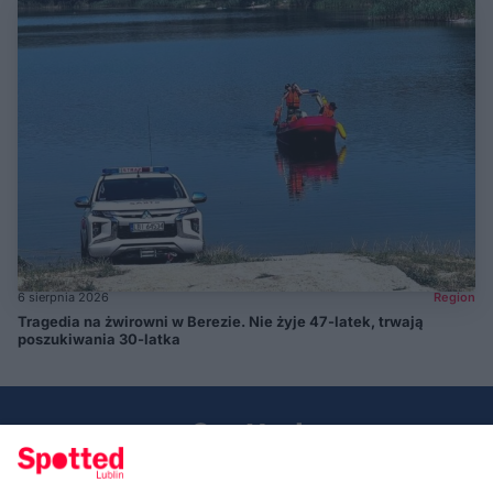
6 sierpnia 2026
Region
Tragedia na żwirowni w Berezie. Nie żyje 47-latek, trwają
poszukiwania 30-latka