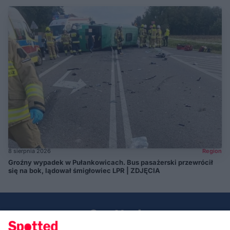
8 sierpnia 2026
Region
Groźny wypadek w Pułankowicach. Bus pasażerski przewrócił
się na bok, lądował śmigłowiec LPR | ZDJĘCIA