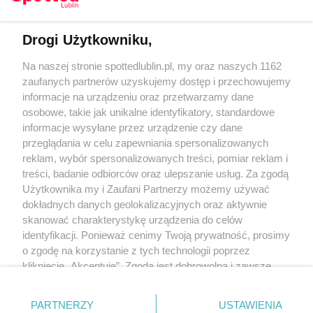
Drogi Użytkowniku,
Kontakt
Na naszej stronie spottedlublin.pl, my oraz naszych 1162
Regulamin
Polityka prywatności
zaufanych partnerów uzyskujemy dostęp i przechowujemy
RODO
informacje na urządzeniu oraz przetwarzamy dane
Warunki korzystania z treści
osobowe, takie jak unikalne identyfikatory, standardowe
informacje wysyłane przez urządzenie czy dane
KATEGORIE
przeglądania w celu zapewniania spersonalizowanych
reklam, wybór spersonalizowanych treści, pomiar reklam i
OGŁOSZENIA
treści, badanie odbiorców oraz ulepszanie usług. Za zgodą
Użytkownika my i Zaufani Partnerzy możemy używać
dokładnych danych geolokalizacyjnych oraz aktywnie
WYDARZENIA
skanować charakterystykę urządzenia do celów
identyfikacji. Ponieważ cenimy Twoją prywatność, prosimy
NA SKRÓTY
o zgodę na korzystanie z tych technologii poprzez
kliknięcie „Akceptuję”. Zgoda jest dobrowolna i zawsze
możesz ją zmienić/wycofać klikając przycisk ustawień
prywatności znajdujący się w lewym dolnym rogu strony
PARTNERZY
USTAWIENIA