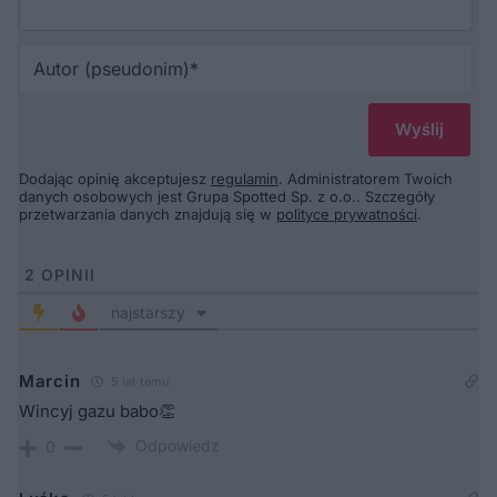
Au
(p
Dodając opinię akceptujesz
regulamin
. Administratorem Twoich
danych osobowych jest Grupa Spotted Sp. z o.o.. Szczegóły
przetwarzania danych znajdują się w
polityce prywatności
.
2
OPINII
najstarszy
Marcin
5 lat temu
Wincyj gazu babo👏
Odpowiedz
0