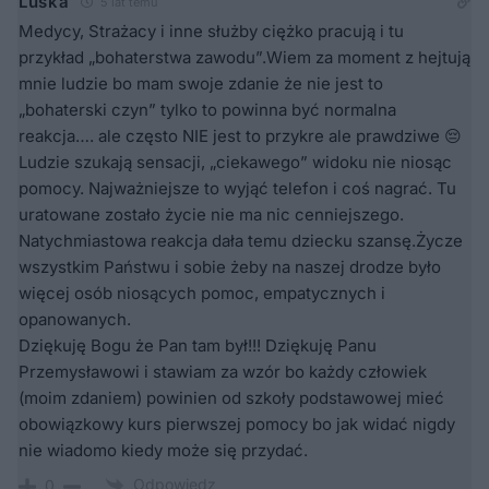
Luśka
5 lat temu
Medycy, Strażacy i inne służby ciężko pracują i tu
przykład „bohaterstwa zawodu”.Wiem za moment z hejtują
mnie ludzie bo mam swoje zdanie że nie jest to
„bohaterski czyn” tylko to powinna być normalna
reakcja…. ale często NIE jest to przykre ale prawdziwe 😔
Ludzie szukają sensacji, „ciekawego” widoku nie niosąc
pomocy. Najważniejsze to wyjąć telefon i coś nagrać. Tu
uratowane zostało życie nie ma nic cenniejszego.
Natychmiastowa reakcja dała temu dziecku szansę.Życze
wszystkim Państwu i sobie żeby na naszej drodze było
więcej osób niosących pomoc, empatycznych i
opanowanych.
Dziękuję Bogu że Pan tam był!!! Dziękuję Panu
Przemysławowi i stawiam za wzór bo każdy człowiek
(moim zdaniem) powinien od szkoły podstawowej mieć
obowiązkowy kurs pierwszej pomocy bo jak widać nigdy
nie wiadomo kiedy może się przydać.
Odpowiedz
0