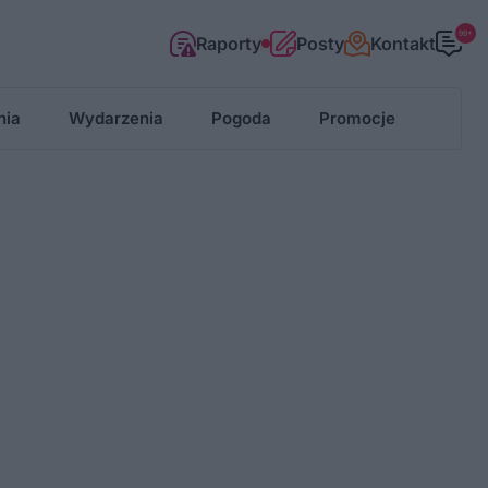
99+
Raporty
Posty
Kontakt
nia
Wydarzenia
Pogoda
Promocje