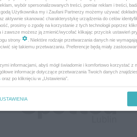
klam, wybór spersonalizowanych treści, pomiar reklam i treści, bad
 zgodą Użytkownika my i Zaufani Partnerzy możemy używać dokład
śmy na naszym portalu o kradzieżach katalizat
az aktywnie skanować charakterystykę urządzenia do celów identyfi
ść, prosimy o zgodę na korzystanie z tych technologii poprzez klikn
ż dochodzi.
a i zawsze możesz ją zmienić/wycofać klikając przycisk ustawień pr
ogu strony
. Niektóre rodzaje przetwarzania danych nie wymagaj
iwić się takiemu przetwarzaniu. Preferencje będą miały zastosowania
w. Obywatel Gruzji uszkodził co najmniej 5 s
szymi informacjami, abyś mógł świadomie i komfortowo korzystać z
gółowe informacje dotyczące przetwarzania Twoich danych znajdzi
s
oraz po kliknięciu w „Ustawienia”.
USTAWIENIA