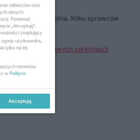
anie odbiorców oraz
nych danych
orów na terenie Lublina. Kilku sprawców
kacji. Ponieważ
ięcie „Akceptuję”.
ywatności znajdujący
ą zgody użytkownika,
 tylko na tej
amochodów na osiedlowych parkingach
 naszych serwisów
esz w
Polityce
Akceptuję