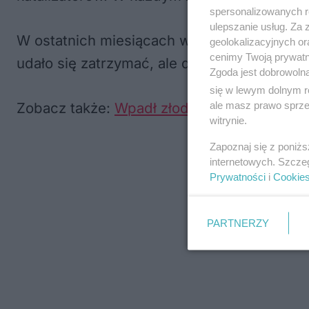
spersonalizowanych re
ulepszanie usług. Za
W ostatnich miesiącach wielokrotnie pisali
geolokalizacyjnych or
cenimy Twoją prywatno
udało się zatrzymać, ale do kradzieży wcią
Zgoda jest dobrowoln
się w lewym dolnym r
ale masz prawo sprzec
Zobacz także:
Wpadł złodziej katalizatoró
witrynie.
Zapoznaj się z poniż
internetowych. Szcze
Prywatności
i
Cookie
PARTNERZY