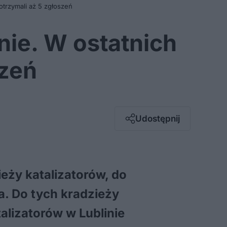
 otrzymali aż 5 zgłoszeń
nie. W ostatnich
szeń
Facebook
Twitter / X
E-mail
Udostępnij
Messenger
Whatsapp
Kopiuj link
eży katalizatorów, do
a. Do tych kradzieży
alizatorów w Lublinie