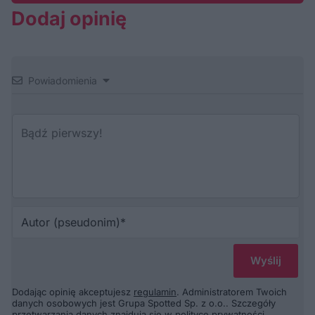
Dodaj opinię
Powiadomienia
Au
(p
Dodając opinię akceptujesz
regulamin
. Administratorem Twoich
danych osobowych jest Grupa Spotted Sp. z o.o.. Szczegóły
przetwarzania danych znajdują się w
polityce prywatności
.