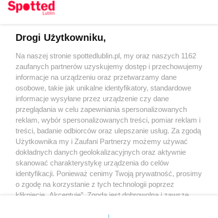
Drogi Użytkowniku,
Kontakt
Na naszej stronie spottedlublin.pl, my oraz naszych 1162
Regulamin
Polityka prywatności
zaufanych partnerów uzyskujemy dostęp i przechowujemy
RODO
informacje na urządzeniu oraz przetwarzamy dane
Warunki korzystania z treści
osobowe, takie jak unikalne identyfikatory, standardowe
informacje wysyłane przez urządzenie czy dane
KATEGORIE
przeglądania w celu zapewniania spersonalizowanych
reklam, wybór spersonalizowanych treści, pomiar reklam i
OGŁOSZENIA
treści, badanie odbiorców oraz ulepszanie usług. Za zgodą
Użytkownika my i Zaufani Partnerzy możemy używać
WYDARZENIA
dokładnych danych geolokalizacyjnych oraz aktywnie
skanować charakterystykę urządzenia do celów
identyfikacji. Ponieważ cenimy Twoją prywatność, prosimy
NA SKRÓTY
o zgodę na korzystanie z tych technologii poprzez
kliknięcie „Akceptuję”. Zgoda jest dobrowolna i zawsze
możesz ją zmienić/wycofać klikając przycisk ustawień
prywatności znajdujący się w lewym dolnym rogu strony