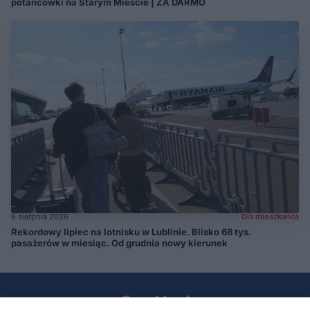
potańcówki na Starym Mieście | ZA DARMO
6 sierpnia 2026
Dla mieszkańca
Rekordowy lipiec na lotnisku w Lublinie. Blisko 68 tys.
pasażerów w miesiąc. Od grudnia nowy kierunek