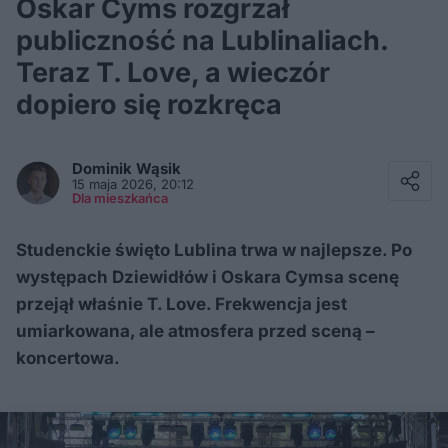
Oskar Cyms rozgrzał
publiczność na Lublinaliach.
Teraz T. Love, a wieczór
dopiero się rozkręca
Facebook
Twitter / X
Dominik
Wąsik
E-mail
15 maja 2026, 20:12
Messenger
Dla mieszkańca
Whatsapp
Kopiuj link
Studenckie święto Lublina trwa w najlepsze. Po
występach Dziewidłów i Oskara Cymsa scenę
przejął właśnie T. Love. Frekwencja jest
umiarkowana, ale atmosfera przed sceną –
koncertowa.