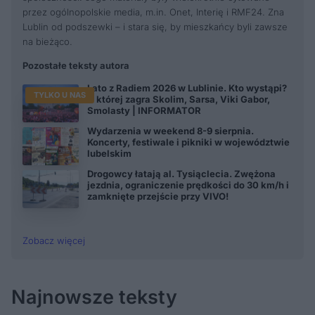
przez ogólnopolskie media, m.in. Onet, Interię i RMF24. Zna
Lublin od podszewki – i stara się, by mieszkańcy byli zawsze
na bieżąco.
Pozostałe teksty autora
Lato z Radiem 2026 w Lublinie. Kto wystąpi?
TYLKO U NAS
O której zagra Skolim, Sarsa, Viki Gabor,
Smolasty | INFORMATOR
Wydarzenia w weekend 8-9 sierpnia.
Koncerty, festiwale i pikniki w województwie
lubelskim
Drogowcy łatają al. Tysiąclecia. Zwężona
jezdnia, ograniczenie prędkości do 30 km/h i
zamknięte przejście przy VIVO!
Zobacz więcej
Najnowsze teksty