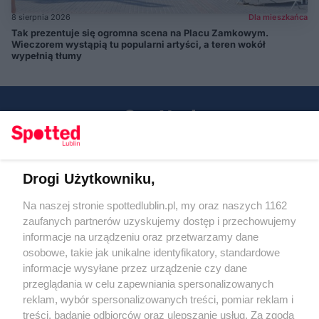
8 sierpnia 2026
Dla mieszkańca
Tak prezentuje się ogromna scena na Placu Zamkowym.
Wieczorem wystąpią tu popularni artyści, a teren wokół
wypełnią tłumy
Drogi Użytkowniku,
Kontakt
Na naszej stronie spottedlublin.pl, my oraz naszych 1162
Regulamin
Polityka prywatności
zaufanych partnerów uzyskujemy dostęp i przechowujemy
RODO
informacje na urządzeniu oraz przetwarzamy dane
Warunki korzystania z treści
osobowe, takie jak unikalne identyfikatory, standardowe
informacje wysyłane przez urządzenie czy dane
KATEGORIE
przeglądania w celu zapewniania spersonalizowanych
reklam, wybór spersonalizowanych treści, pomiar reklam i
OGŁOSZENIA
treści, badanie odbiorców oraz ulepszanie usług. Za zgodą