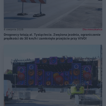
8 sierpnia 2026
Dla mieszkańca
Drogowcy łatają al. Tysiąclecia. Zwężona jezdnia, ograniczenie
prędkości do 30 km/h i zamknięte przejście przy VIVO!