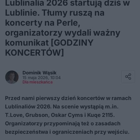
Lublinalia 2026 startują dziś w
Lublinie. Tłumy ruszą na
koncerty na Perle,
organizatorzy wydali ważny
komunikat [GODZINY
KONCERTÓW]
Facebook
Twitter / X
Dominik
Wąsik
E-mail
15 maja 2026, 10:04
Messenger
Dla mieszkańca
Whatsapp
Kopiuj link
Przed nami pierwszy dzień koncertów w ramach
Lublinaliów 2026. Na scenie wystąpią m.in.
T.Love, Grubson, Oskar Cyms i Kuqe 2115.
Organizatorzy przypominają też o zasadach
bezpieczeństwa i ograniczeniach przy wejściu.