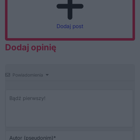
Dodaj post
Dodaj opinię
Powiadomienia
Au
(p