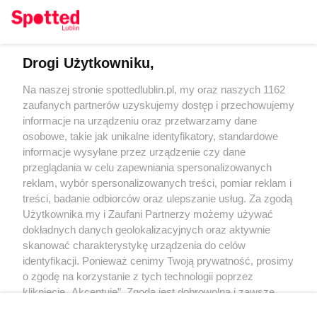
Drogi Użytkowniku,
Kontakt
Na naszej stronie spottedlublin.pl, my oraz naszych 1162
Regulamin
Polityka prywatności
zaufanych partnerów uzyskujemy dostęp i przechowujemy
RODO
informacje na urządzeniu oraz przetwarzamy dane
Warunki korzystania z treści
osobowe, takie jak unikalne identyfikatory, standardowe
informacje wysyłane przez urządzenie czy dane
KATEGORIE
przeglądania w celu zapewniania spersonalizowanych
reklam, wybór spersonalizowanych treści, pomiar reklam i
OGŁOSZENIA
treści, badanie odbiorców oraz ulepszanie usług. Za zgodą
Użytkownika my i Zaufani Partnerzy możemy używać
WYDARZENIA
dokładnych danych geolokalizacyjnych oraz aktywnie
skanować charakterystykę urządzenia do celów
identyfikacji. Ponieważ cenimy Twoją prywatność, prosimy
NA SKRÓTY
o zgodę na korzystanie z tych technologii poprzez
kliknięcie „Akceptuję”. Zgoda jest dobrowolna i zawsze
możesz ją zmienić/wycofać klikając przycisk ustawień