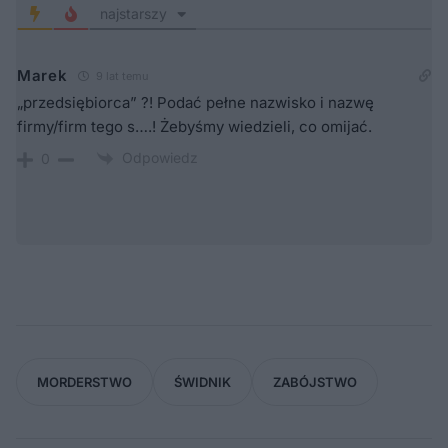
najstarszy
Marek
9 lat temu
„przedsiębiorca” ?! Podać pełne nazwisko i nazwę
firmy/firm tego s….! Żebyśmy wiedzieli, co omijać.
Odpowiedz
0
MORDERSTWO
ŚWIDNIK
ZABÓJSTWO