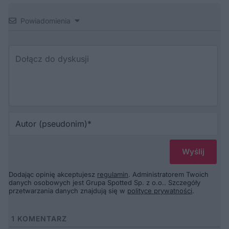
Powiadomienia
Au
(p
Dodając opinię akceptujesz
regulamin
. Administratorem Twoich
danych osobowych jest Grupa Spotted Sp. z o.o.. Szczegóły
przetwarzania danych znajdują się w
polityce prywatności
.
1
KOMENTARZ