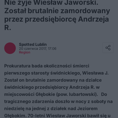
Nie żyje Wiesław Jaworski.
Został brutalnie zamordowany
przez przedsiębiorcę Andrzeja
R.
Facebook
Twitter / X
Spotted
Lublin
E-mail
20 czerwca 2017, 17:06
Messenger
Region
Whatsapp
Kopiuj link
Prokuratura bada okoliczności śmierci
pierwszego starosty świdnickiego, Wiesława J.
Został on brutalnie zamordowany na działce
świdnickiego przedsiębiorcy Andrzeja R. w
miejscowości Głębokie (pow. lubartowski). Do
tragicznego zdarzenia doszło w nocy z soboty na
niedzielę na jednej z działek nad Jeziorem
Głębokim. 70-letni Wiesław Jaworski bawił się u