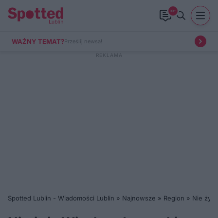
99+
WAŻNY TEMAT?
Prześlij newsa!
Spotted Lublin - Wiadomości Lublin
»
Najnowsze
»
Region
»
Nie żyje