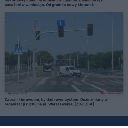
Rekordowy lipiec na lotnisku w Lublinie. Blisko 68 tys.
pasażerów w miesiąc. Od grudnia nowy kierunek
6 sierpnia 2026
Dla mieszkańca
Zabrali kierowcom, by dać rowerzystom. Duże zmiany w
organizacji ruchu na al. Warszawskiej [ZDJĘCIA]